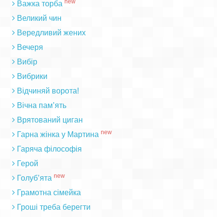
new
Важка торба
Великий чин
Вередливий жених
Вечеря
Вибір
Вибрики
Відчиняй ворота!
Вічна пам’ять
Врятований циган
new
Гарна жінка у Мартина
Гаряча філософія
Герой
new
Голуб’ята
Грамотна сімейка
Гроші треба берегти