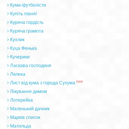
Куми-футболісти
Купіть півня!
Куряча гордість
Куряча грамота
Кухлик
Куца Фенька
Кучерики
Ласкава господиня
Лелека
new
Лист від кума з города Сухума
Лікування димом
Лотерейка
Маленький дачник
Марків список
Матильда