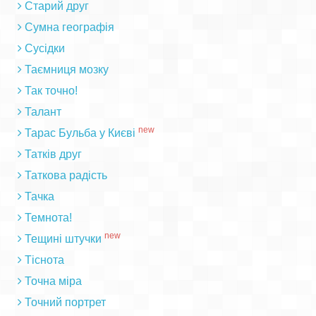
Старий друг
Сумна географія
Сусідки
Таємниця мозку
Так точно!
Талант
new
Тарас Бульба у Києві
Татків друг
Таткова радість
Тачка
Темнота!
new
Тещині штучки
Тіснота
Точна міра
Точний портрет