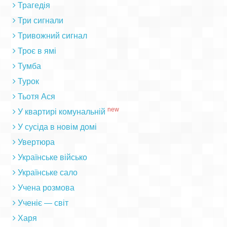
Трагедія
Три сигнали
Тривожний сигнал
Троє в ямі
Тумба
Турок
Тьотя Ася
new
У квартирі комунальній
У сусіда в новім домі
Увертюра
Українське військо
Українське сало
Учена розмова
Ученіє — світ
Харя