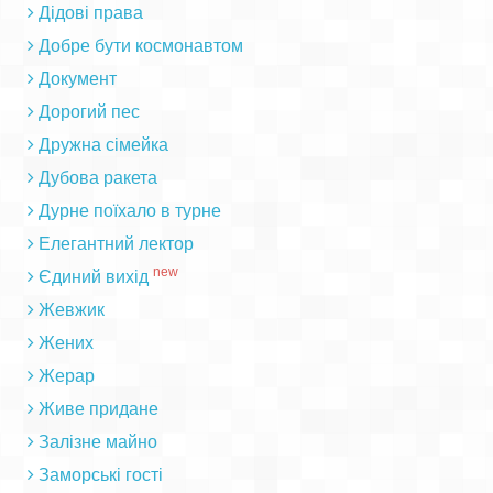
Дідові права
Добре бути космонавтом
Документ
Дорогий пес
Дружна сімейка
Дубова ракета
Дурне поїхало в турне
Елегантний лектор
new
Єдиний вихід
Жевжик
Жених
Жерар
Живе придане
Залізне майно
Заморські гості