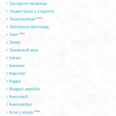
Застаріле прізвище
Звідки гроші у студента
new
Звукоізоляція
Зіпсована проповідь
new
Змія
Знаки
Зразковий муж
Ілюзія
Іменини
Кавалер
Кадра
Кіндрат-акробат
Книголюб
Книголюбка
new
Коза у мішку