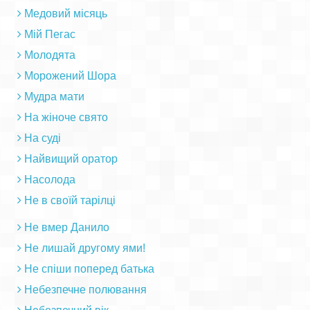
Медовий місяць
Мій Пегас
Молодята
Морожений Шора
Мудра мати
На жіноче свято
На суді
Найвищий оратор
Насолода
Не в своїй тарілці
Не вмер Данило
Не лишай другому ями!
Не спіши поперед батька
Небезпечне полювання