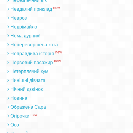
Небезпечний вік
new
Невдалий приклад
Невроз
Недрімайло
Нема дурних!
Неперевершена коза
new
Неправдива історія
new
Нервовий пасажир
Нетерплячий кум
Нинішні дівчата
Нічний дзвінок
Новина
Ображена Сара
new
Огірочки
Осо