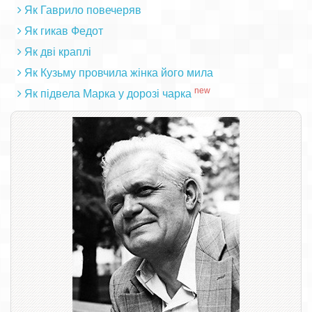
Як Гаврило повечеряв
Як гикав Федот
Як дві краплі
Як Кузьму провчила жінка його мила
new
Як підвела Марка у дорозі чарка