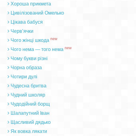
Хороша прикмета
Цивілізований Омелько
Цікава бабуся
Черв’ячки
new
Чого жінці шкода
new
Чого нема — того нема
Чому букви різні
Чорна образа
Чотири дулі
Чудесна бритва
Чудний школяр
Чудодійний борщ
Шалапутний Іван
Щасливий дядько
Як вовка лякати