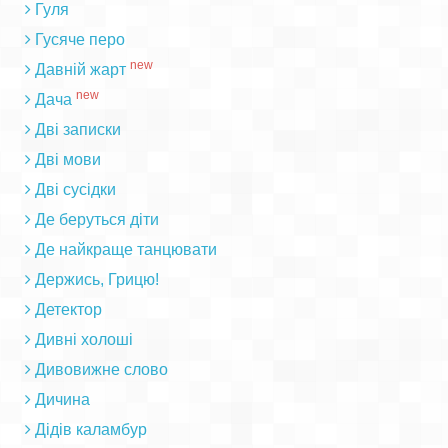
Гуля
Гусяче перо
new
Давній жарт
new
Дача
Дві записки
Дві мови
Дві сусідки
Де беруться діти
Де найкраще танцювати
Держись, Грицю!
Детектор
Дивні холоші
Дивовижне слово
Дичина
Дідів каламбур