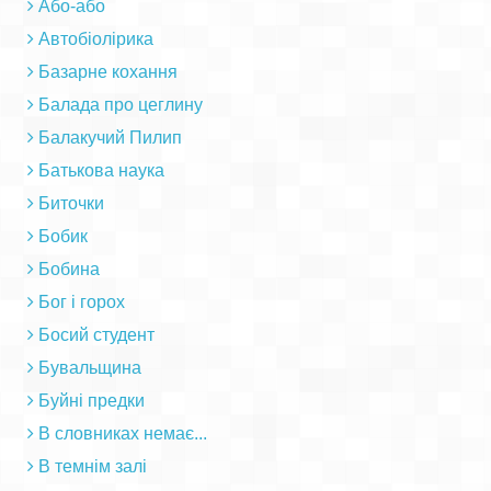
Або-або
Автобіолірика
Базарне кохання
Балада про цеглину
Балакучий Пилип
Батькова наука
Биточки
Бобик
Бобина
Бог і горох
Босий студент
Бувальщина
Буйні предки
В словниках немає...
В темнім залі