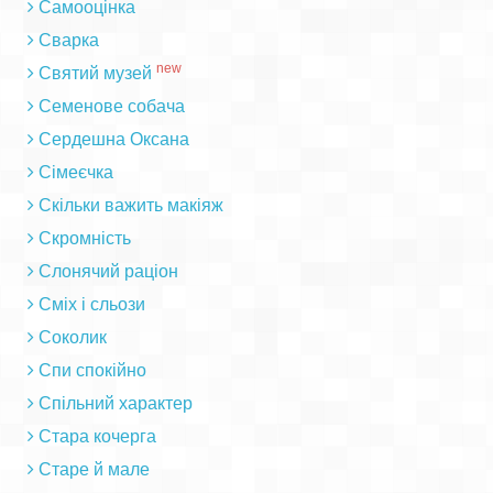
Самооцінка
Сварка
new
Святий музей
Семенове собача
Сердешна Оксана
Сімеєчка
Скільки важить макіяж
Скромність
Слонячий раціон
Сміх і сльози
Соколик
Спи спокійно
Спільний характер
Стара кочерга
Старе й мале