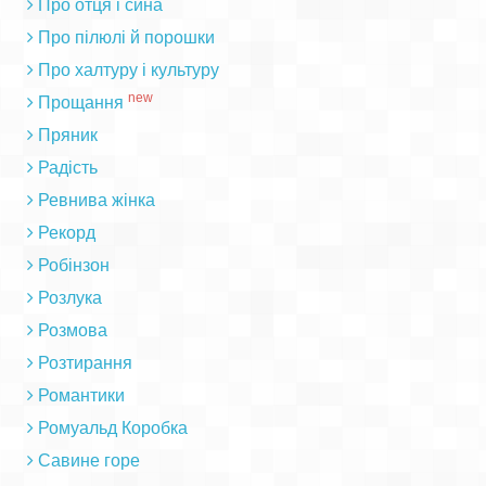
Про отця і сина
Про пілюлі й порошки
Про халтуру і культуру
new
Прощання
Пряник
Радість
Ревнива жінка
Рекорд
Робінзон
Розлука
Розмова
Розтирання
Романтики
Ромуальд Коробка
Савине горе