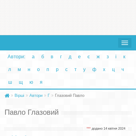
Toggle
navigat
Автори:
а
б
в
г
д
е
є
ж
з
і
к
л
м
н
о
п
р
с
т
у
ф
х
ц
ч
ш
щ
ю
я
Вірші
Автори
Г
Глазовий Павло
Павло Глазовий
new
додано 14 квітня 2024