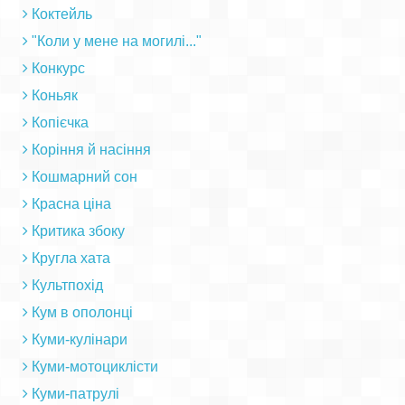
Коктейль
"Коли у мене на могилі..."
Конкурс
Коньяк
Копієчка
Коріння й насіння
Кошмарний сон
Красна ціна
Критика збоку
Кругла хата
Культпохід
Кум в ополонці
Куми-кулінари
Куми-мотоциклісти
Куми-патрулі