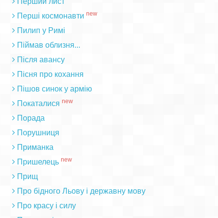
Перший лист
new
Перші космонавти
Пилип у Римі
Піймав облизня...
Після авансу
Пісня про кохання
Пішов синок у армію
new
Покаталися
Порада
Порушниця
Приманка
new
Пришелець
Прищ
Про бідного Льову і державну мову
Про красу і силу