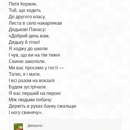
Петя Коржик,

Той, що ходить

До другого класу,

Листа в село накарлякав

Дядькові Панасу:

«Добрий день вам,

Дядьку й тітко!

Я ходжу до школи

І чув, що ви на тім тижні

Свиню закололи.

Ми вас просимо у гості —

Татко, я і мати,

І всі разом на вокзалі

Будем зустрічати.

Я вас перший на пероні

Між людьми побачу:

Держіть в руках банку смальцю

Джерело: