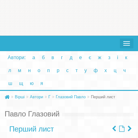
Toggle
navigat
Автори:
а
б
в
г
д
е
є
ж
з
і
к
л
м
н
о
п
р
с
т
у
ф
х
ц
ч
ш
щ
ю
я
Вірші
Автори
Г
Глазовий Павло
Перший лист
Павло Глазовий
Перший лист