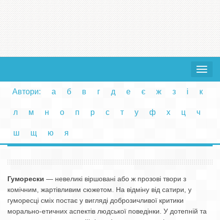
Toggle
navigat
Автори:
а
б
в
г
д
е
є
ж
з
і
к
л
м
н
о
п
р
с
т
у
ф
х
ц
ч
ш
щ
ю
я
Гуморески
— невеликі віршовані або ж прозові твори з
комічним, жартівливим сюжетом. На відміну від сатири, у
гуморесці сміх постає у вигляді доброзичливої критики
морально-етичних аспектів людської поведінки. У дотепній та