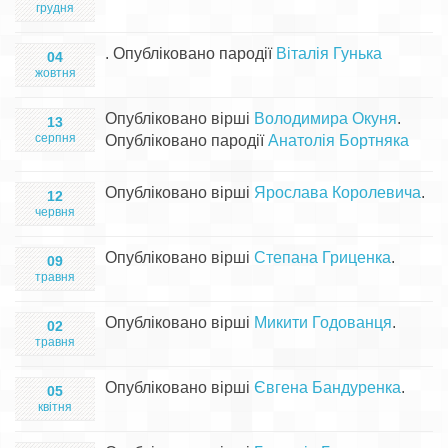
грудня
. Опубліковано пародії
Віталія Гунька
04
жовтня
Опубліковано вірші
Володимира Окуня
.
13
серпня
Опубліковано пародії
Анатолія Бортняка
Опубліковано вірші
Ярослава Королевича
.
12
червня
Опубліковано вірші
Степана Гриценка
.
09
травня
Опубліковано вірші
Микити Годованця
.
02
травня
Опубліковано вірші
Євгена Бандуренка
.
05
квітня