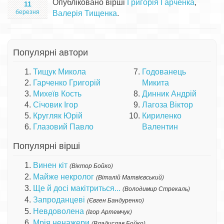
Опубліковано вірші
Григорія Гарченка
,
11
березня
Валерія Тищенка
.
Популярні автори
Тищук Микола
Годованець
Гарченко Григорій
Микита
Михеїв Кость
Динник Андрій
Січовик Ігор
Лагоза Віктор
Кругляк Юрій
Кириленко
Глазовий Павло
Валентин
Популярні вірші
Винен кіт
(
Віктор Бойко
)
Майже некролог
(
Віталій Матвієвський
)
Ще й досі макітриться...
(
Володимир Стрекаль
)
Запроданцеві
(
Євген Бандуренко
)
Невдоволена
(
Ігор Артемчук
)
Мрія ненажери
(
Владислав Бойко
)