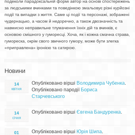
подеколи парадоксальній формі автор на основі спостережень
за людськими вчинками та поведінкою змальовує різні курйозні
події та випадки з життя. Саме ці події та персонажі, зображені
чудернацько, а часом й недоречно, а також двозначність та
навмисно неправильне тлумачення їхніх дій та вчинків, є
основою смішного у гуморесці. Хоча, як і кожна смачна страва,
гумореска, окрім свого звичного гумору, може бути злегка
«приправлена» іронією та сатирою.
Новини
Опубліковано вірші
Володимира Чубенка
.
14
квітня
Опубліковано пародії
Бориса
Старчевського
Опубліковано вірші
Євгена Бандуренка
.
14
січня
Опубліковано вірші
Юрія Шипа
.
01