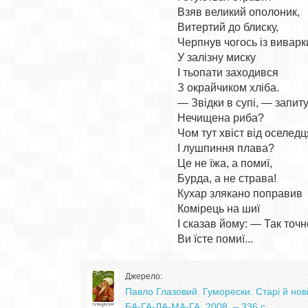
Взяв великий ополоник,

Витертий до блиску,

Черпнув чогось із виварки
У залізну миску

І тьопати заходився

З окрайчиком хліба.

— Звідки в супі, — запиту
Нечищена риба?

Чом тут хвіст від оселедця
І лушпиння плава?

Це не їжа, а помиї,

Бурда, а не страва!

Кухар злякано поправив

Комірець на шиї

І сказав йому: — Так точно
Джерело:
Павло Глазовий. Гуморески. Старі й нові:
БА-ГА-ЛА-МА-ГА, 2008. – 336 с.