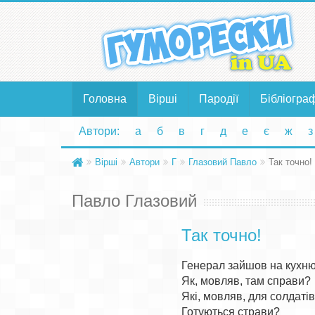
Головна
Вірші
Пародії
Бібліогра
Автори:
а
б
в
г
д
е
є
ж
з
Вірші
Автори
Г
Глазовий Павло
Так точно!
Павло Глазовий
Так точно!
Генерал зайшов на кухню:
Як, мовляв, там справи?

Які, мовляв, для солдатів
Готуються страви?
