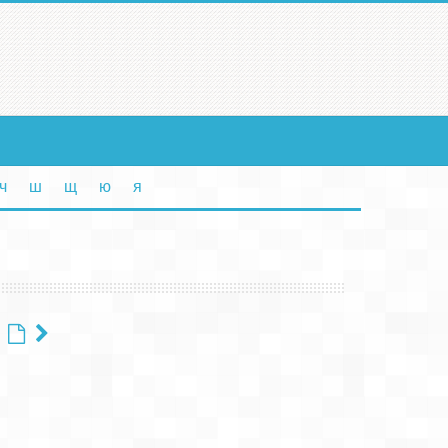
ч
ш
щ
ю
я