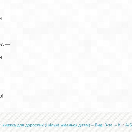


є, —



!

 книжка для дорослих (і кілька жменьок дітям) – Вид. 3-тє. – К. : А-