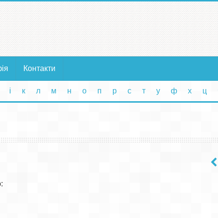
фія
Контакти
і
к
л
м
н
о
п
р
с
т
у
ф
х
ц



