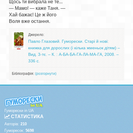
Щось ти вибрала не те...

— Мамо! — каже Таня. —

Хай бажає! Це ж його

Джерело:
Павло Глазовий. Гуморески. Старі й нові:
книжка для дорослих (і кілька жменьок дітям) –
Вид. 3-тє. – К. : А-БА-БА-ГА-ЛА-МА-ГА, 2008. –
336 с.
Бібліографія:
(розгорнути)
Гуморески in UA
СТАТИСТИКА
Авторів:
210
Гуморесок:
5698