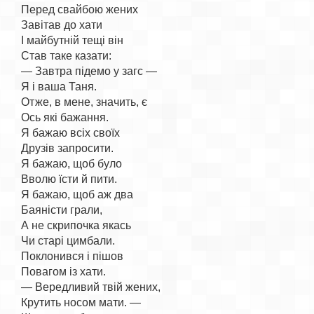
Перед свайбою жених

Завітав до хати

І майбутній тещі він

Став таке казати:

— Завтра підемо у загс —

Я і ваша Таня.

Отже, в мене, значить, є

Ось які бажання.

Я бажаю всіх своїх

Друзів запросити.

Я бажаю, щоб було

Вволю їсти й пити.

Я бажаю, щоб аж два

Баяністи грали,

А не скрипочка якась

Чи старі цимбали.

Поклонився і пішов

Повагом із хати.

— Вередливий твій жених,

Крутить носом мати. —
