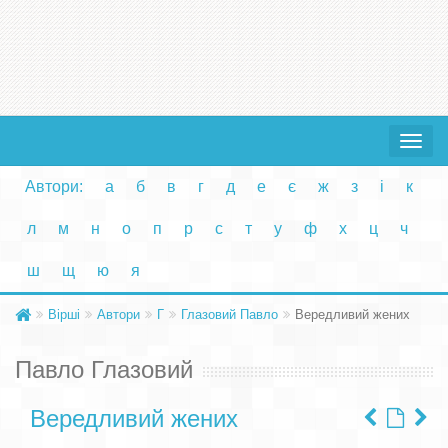
Toggle
navigat
Автори:
а
б
в
г
д
е
є
ж
з
і
к
л
м
н
о
п
р
с
т
у
ф
х
ц
ч
ш
щ
ю
я
Вірші
Автори
Г
Глазовий Павло
Вередливий жених
Павло Глазовий
Вередливий жених