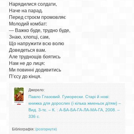
Нарядилися солдати,

Наче на парад.

Перед строєм промовляє

Молодий комбат:

— Важко буде, трудно буде,

Знаю, хлопці, сам,

Що напружити всю волю

Доведеться вам.

Але труднощів боятись

Нам не до лиця:

Ми повинні додивитись

Джерело:
Павло Глазовий. Гуморески. Старі й нові:
книжка для дорослих (і кілька жменьок дітям) –
Вид. 3-тє. – К. : А-БА-БА-ГА-ЛА-МА-ГА, 2008. –
336 с.
Бібліографія:
(розгорнути)