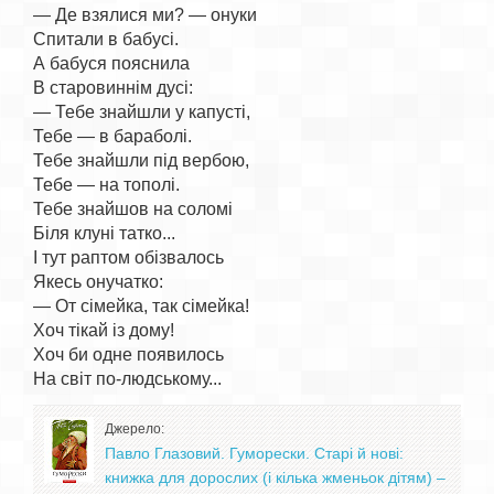
— Де взялися ми? — онуки

Спитали в бабусі.

А бабуся пояснила

В старовиннім дусі:

— Тебе знайшли у капусті,

Тебе — в бараболі.

Тебе знайшли під вербою,

Тебе — на тополі.

Тебе знайшов на соломі

Біля клуні татко...

І тут раптом обізвалось

Якесь онучатко:

— От сімейка, так сімейка!

Хоч тікай із дому!

Хоч би одне появилось

Джерело:
Павло Глазовий. Гуморески. Старі й нові:
книжка для дорослих (і кілька жменьок дітям) –