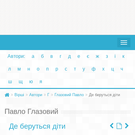
Toggle
navigat
Автори:
а
б
в
г
д
е
є
ж
з
і
к
л
м
н
о
п
р
с
т
у
ф
х
ц
ч
ш
щ
ю
я
Вірші
Автори
Г
Глазовий Павло
Де беруться діти
Павло Глазовий
Де беруться діти