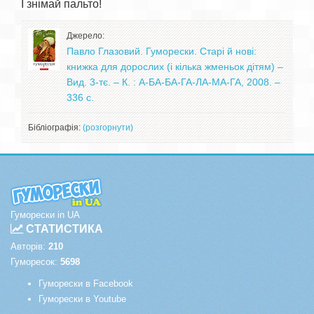
Джерело:
Павло Глазовий. Гуморески. Старі й нові:
книжка для дорослих (і кілька жменьок дітям) –
Вид. 3-тє. – К. : А-БА-БА-ГА-ЛА-МА-ГА, 2008. –
336 с.
Бібліографія:
(розгорнути)
Гуморески in UA
СТАТИСТИКА
Авторів:
210
Гуморесок:
5698
Гуморески в Facebook
Гуморески в Youtube