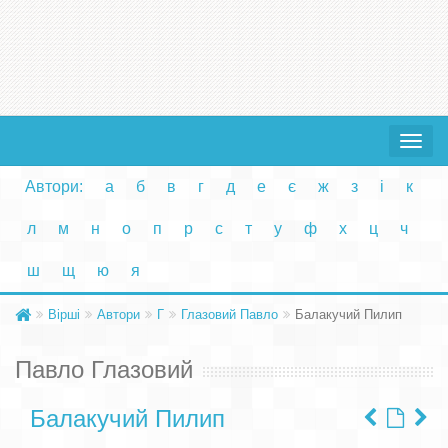
Toggle
navigat
Автори:
а
б
в
г
д
е
є
ж
з
і
к
л
м
н
о
п
р
с
т
у
ф
х
ц
ч
ш
щ
ю
я
Вірші
Автори
Г
Глазовий Павло
Балакучий Пилип
Павло Глазовий
Балакучий Пилип