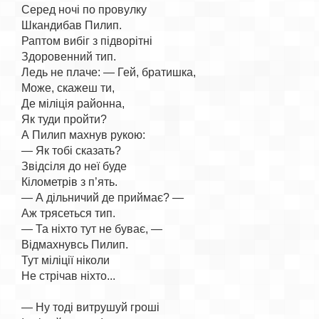
Серед ночі по провулку

Шкандибав Пилип.

Раптом вибіг з підворітні

Здоровенний тип.

Ледь не плаче: — Гей, братишка,

Може, скажеш ти,

Де міліція районна,

Як туди пройти?

А Пилип махнув рукою:

— Як тобі сказать?

Звідсіля до неї буде

Кілометрів з п’ять.

— А дільничий де приймає? —

Аж трясеться тип.

— Та ніхто тут не буває, —

Відмахнувсь Пилип.

Тут міліції ніколи

Не стрічав ніхто...

— Ну тоді витрушуй гроші
