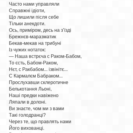
Часто нами управляли

Справжні ідіоти,

Що лишили після себе

Тільки анекдоти.

Ось, приміром, десь на з’їзді

Брежнєв-маразматик

Бекав-мекав на трибуні

Із чужих нотаток:

— Наша встрєча с Раком-Бабом,

То єсть, Бабом-Раком,

Нєт, с Ракбабом... ізвінітє...

С Кармалєм Бабраком...

Прослухавши склеротичне

Белькотання Льоні,

Наші предки навіжено

Ляпали в долоні.

Ви знаєте, чом ми з вами

Такі голодранці?

Через те, що правлять нами

Його вихованці.
