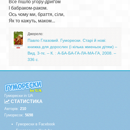
Все пішло угору-дриґом

І бабраком-раком.

Ось чому ми, браття, сіли,

Джерело:
Павло Глазовий. Гуморески. Старі й нові:
книжка для дорослих (і кілька жменьок дітям) –
Вид. 3-тє. – К. : А-БА-БА-ГА-ЛА-МА-ГА, 2008. –
336 с.
Гуморески in UA
СТАТИСТИКА
Авторів:
210
Гуморесок:
5698
Гуморески в Facebook