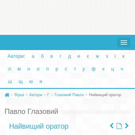
Toggle
navigat
Автори:
а
б
в
г
д
е
є
ж
з
і
к
л
м
н
о
п
р
с
т
у
ф
х
ц
ч
ш
щ
ю
я
Вірші
Автори
Г
Глазовий Павло
Найвищий оратор
Павло Глазовий
Найвищий оратор