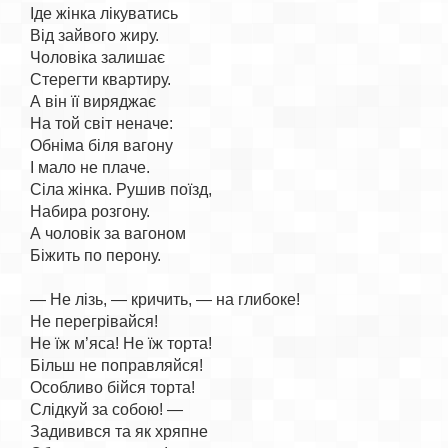
Іде жінка лікуватись

Від зайвого жиру.

Чоловіка залишає

Стерегти квартиру.

А він її виряджає

На той світ неначе:

Обніма біля вагону

І мало не плаче.

Сіла жінка. Рушив поїзд,

Набира розгону.

А чоловік за вагоном

Біжить по перону.

— Не лізь, — кричить, — на глибоке!

Не перегрівайся!

Не їж м’яса! Не їж торта!

Більш не поправляйся!

Особливо бійся торта!

Слідкуй за собою! —

Задивився та як хряпне
