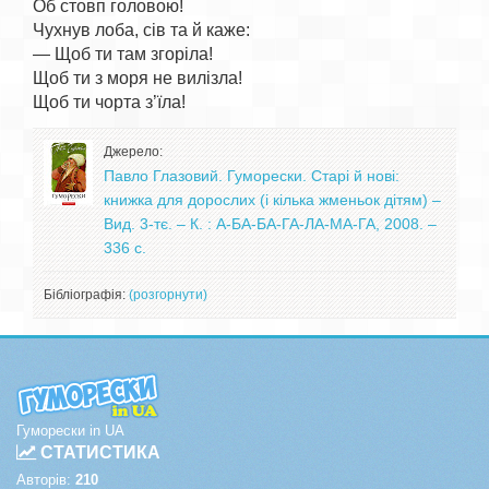
Об стовп головою!

Чухнув лоба, сів та й каже:

— Щоб ти там згоріла!

Щоб ти з моря не вилізла!

Джерело:
Павло Глазовий. Гуморески. Старі й нові:
книжка для дорослих (і кілька жменьок дітям) –
Вид. 3-тє. – К. : А-БА-БА-ГА-ЛА-МА-ГА, 2008. –
336 с.
Бібліографія:
(розгорнути)
Гуморески in UA
СТАТИСТИКА
Авторів:
210