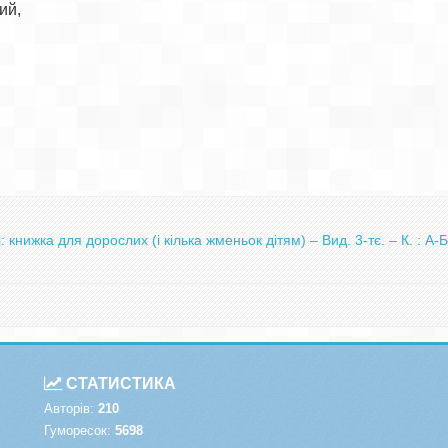
й,

 книжка для дорослих (і кілька жменьок дітям) – Вид. 3-тє. – К. : А-
СТАТИСТИКА
Авторів:
210
Гуморесок:
5698