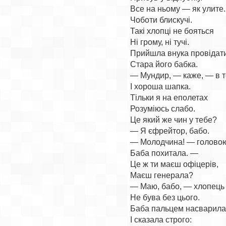
Все на ньому — як улите.

Чоботи блискучі.

Такі хлопці не бояться

Ні грому, ні тучі.

Прийшла внука провідати
Стара його бабка.

— Мундир, — каже, — в т
І хороша шапка.

Тільки я на еполетах

Розуміюсь слабо.

Це який же чин у тебе?

— Я єфрейтор, бабо.

— Молодчина! — головою
Баба похитала. —

Це ж ти маєш офіцерів,

Маєш генерала?

— Маю, бабо, — хлопець 
Не бува без цього.

Баба пальцем насварилас
І сказала строго:
