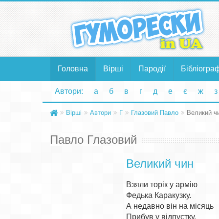
Головна
Вірші
Пародії
Бібліогра
Автори:
а
б
в
г
д
е
є
ж
з
Вірші
Автори
Г
Глазовий Павло
Великий ч
Павло Глазовий
Великий чин
Взяли торік у армію

Федька Каракузку.

А недавно він на місяць

Прибув у відпустку.
