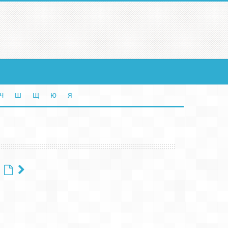
ч
ш
щ
ю
я