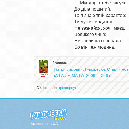
— Мундир в тебе, як улити
До діла пошитий,

Та я знаю твій характер:

Ти дуже сердитий.

Не зазнайся, хоч і маєш

Великого чина:

Не кричи на генерала,

Джерело:
Павло Глазовий. Гуморески. Старі й нові:
БА-ГА-ЛА-МА-ГА, 2008. – 336 с.
Бібліографія:
(розгорнути)
Гуморески in UA