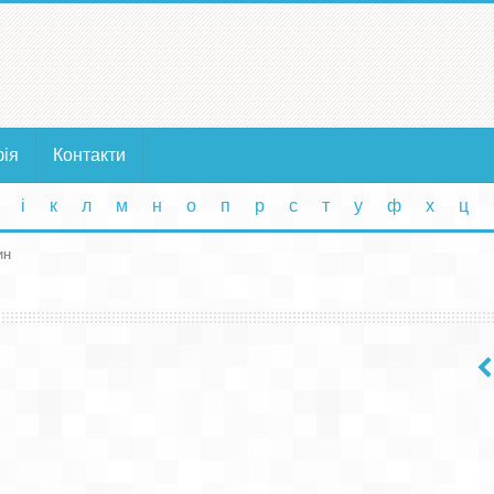
фія
Контакти
і
к
л
м
н
о
п
р
с
т
у
ф
х
ц
ин