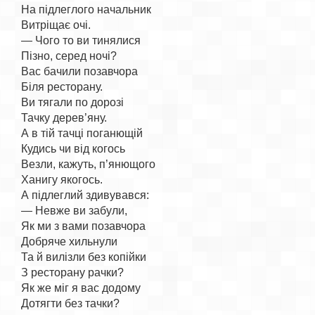
На підлеглого начальник

Витріщає очі.

— Чого то ви тинялися

Пізно, серед ночі?

Вас бачили позавчора

Біля ресторану.

Ви тягали по дорозі

Тачку дерев’яну.

А в тій тачці поганющій

Кудись чи від когось

Везли, кажуть, п’янющого

Ханигу якогось.

А підлеглий здивувався:

— Невже ви забули,

Як ми з вами позавчора

Добряче хильнули

Та й вилізли без копійки

З ресторану рачки?

Як же міг я вас додому
