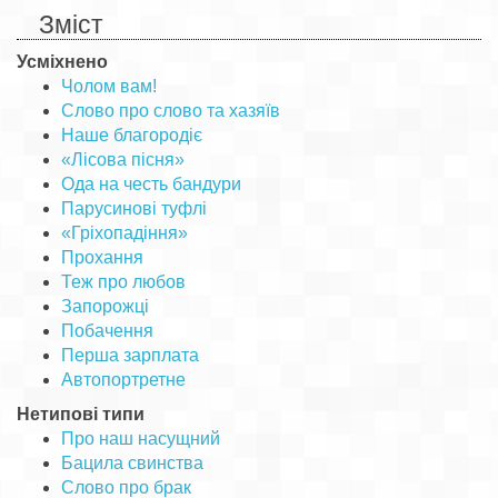
Зміст
Усміхнено
Чолом вам!
Слово про слово та хазяїв
Наше благородіє
«Лісова пісня»
Ода на честь бандури
Парусинові туфлі
«Гріхопадіння»
Прохання
Теж про любов
Запорожці
Побачення
Перша зарплата
Автопортретне
Нетипові типи
Про наш насущний
Бацила свинства
Слово про брак