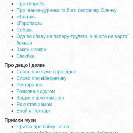
Про хворобу
Про Іванка-дурника та його сестричку Оленку
«Тактик»
«Горопаха»
Собака
Ода во славу не паперу-трудяги, а нічого не вартої
бомаги
Закон є закон!
Сімейка
Про дещо і деяке
Слово про чуже і про рідне
Слово про кібернетику
Ресторанне
Розмова з другом
Звідки пішло хамство
Як я став хамом
Еней у Полтаві
Примхи музи
Притча про байку і осла