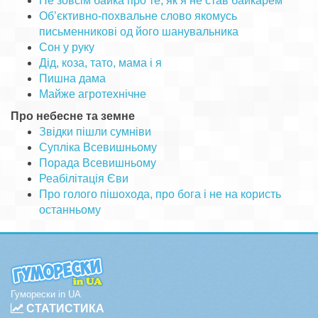
Не зовсім байка про те, як я не став байкарем
Об’єктивно-похвальне слово якомусь
письменникові од його шанувальника
Сон у руку
Дід, коза, тато, мама і я
Пишна дама
Майже агротехнічне
Про небесне та земне
Звідки пішли сумніви
Супліка Всевишньому
Порада Всевишньому
Реабілітація Єви
Про голого пішохода, про бога і не на користь
останньому
Гуморески in UA
СТАТИСТИКА