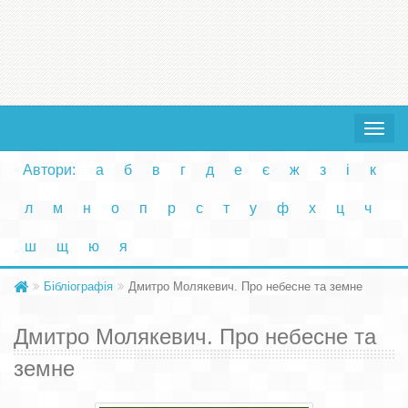
Toggle
navigat
Автори:
а
б
в
г
д
е
є
ж
з
і
к
л
м
н
о
п
р
с
т
у
ф
х
ц
ч
ш
щ
ю
я
Бібліографія
Дмитро Молякевич. Про небесне та земне
Дмитро Молякевич. Про небесне та
земне