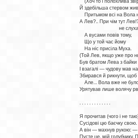
    (Хоч то і полохлива зві
Й здебільша стервом жив
    Притьмом всі на Вола н
А Лев?.. При чім тут Лев!?
                                не слух
    А вусами повів тому,

    Що у той час йому

    На ніс присіла Муха.

(Той Лев, якщо уже про нь
Був братом Лева з байки 
І взагалі — чудову мав нат
Збирався й рикнути, щоб 
    Але... Вола вже не було
Урятував лише волячу рва
. . . . . . . . . . . . .

Я прочитав (чого і не таю)
Сусідові цю баєчку свою.

А він — махнув рукою: — Т
Пусте це, мій голубчику. Пу