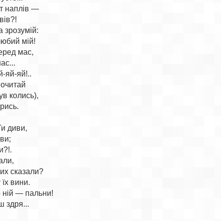
т наплів —

ів?!

а зрозумій:

юбий мій!

еред мас,

с...

-яй-яй!..

очитай

в колись),

рись.

и диви,

ви;

?!.

али,

них сказали?

їх вини.

 ній — пальни!

здря...
