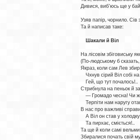
Дивися, виб’юсь ще у байк
Узяв папір, чорнило. Сів з
Та й написав таке:

Шакали й Віл
На лісовім збіговиську як
(По-людському б сказать, 
Якраз, коли сам Лев збир
    Чхнув сірий Віл собі на 
    Гей, що тут почалось!..

Стрибнула на пеньок й за
    — Громадо чесна! Чи ж
    Терпіти нам наругу отак
В нас про важливі справи 
    А Віл он став у холодку

    Та пирхає, сміється!..

Та ще й коли самі вельми
Збиралися почать свій му