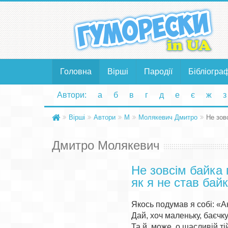
Головна
Вірші
Пародії
Бібліогра
Автори:
а
б
в
г
д
е
є
ж
з
Вірші
Автори
М
Молякевич Дмитро
Не зов
Дмитро Молякевич
Не зовсім байка 
як я не став бай
Якось подумав я собі: «Ан
Дай, хоч маленьку, баєчку 
Та й, може, о щасливій тій