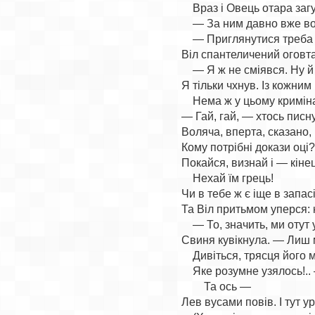
    Враз і Овець отара загу
    — За ним давно вже вод
    — Приглянутися треба 
Віл спантеличений оговта
    — Я ж не сміявся. Ну й
Я тільки чхнув. Із кожним 
    Нема ж у цьому криміна
— Гай, гай, — хтось писну
Воляча, вперта, сказано, 
Кому потрібні докази оці?!
Покайся, визнай і — кінец
    Нехай їм грець!

Чи в тебе ж є іще в запас
Та Віл притьмом уперся: ні
    — То, значить, ми отут 
Свиня кувікнула. — Лиш м
    Дивіться, трясця його м
    Яке розумне узялось!..
        Та ось —

Лев вусами повів. І тут у