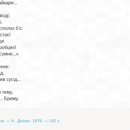
каря...

оді;



полох б’є:

стає!

я

робцях!

умне...»

ене:

д,

в сусід...

тему,

. — К.: Дніпро, 1976. — 192 с.