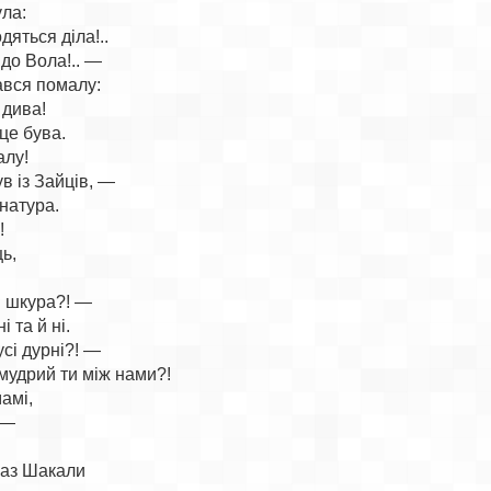
ла:

яться діла!..

до Вола!.. —

вся помалу:

 дива!

це бува.

лу!

в із Зайців, —

натура.



ь,

і шкура?! —

 та й ні.

усі дурні?! —

удрий ти між нами?!

амі,

 —

раз Шакали
