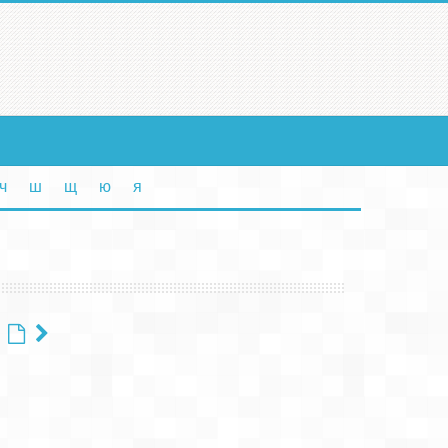
ч
ш
щ
ю
я