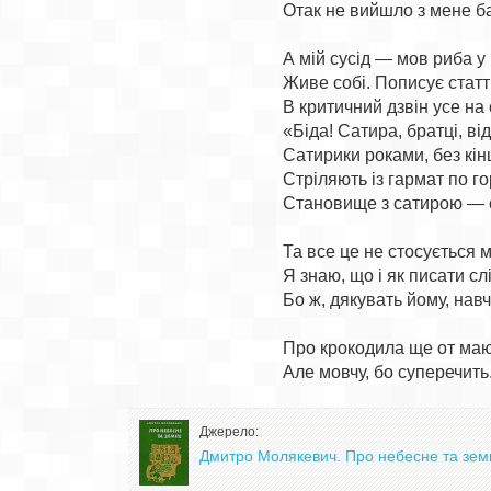
Отак не вийшло з мене бай
А мій сусід — мов риба у в
Живе собі. Пописує статті,
В критичний дзвін усе на с
«Біда! Сатира, братці, від
Сатирики роками, без кінц
Стріляють із гармат по го
Становище з сатирою — с
Та все це не стосується м
Я знаю, що і як писати слі
Бо ж, дякувать йому, навчи
Про крокодила ще от маю 
Джерело:
Дмитро Молякевич. Про небесне та земне