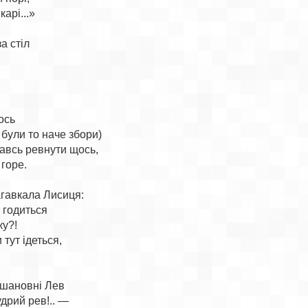
арі...»

а стіл

ось

були то наче збори)

авсь ревнути щось,

горе.

гавкала Лисиця:

 годиться

у?!

тут ідеться,

шановні Лев

дрий рев!.. —
