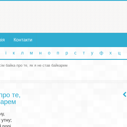
фія
Контакти
і
к
л
м
н
о
п
р
с
т
у
ф
х
ц
сім байка про те, як я не став байкарем
про те,
карем
у,

утну;

 порі,
