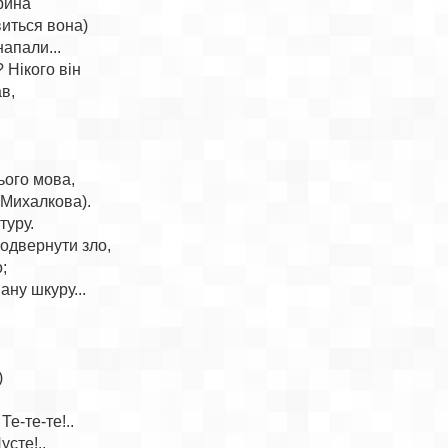
рина

иться вона)

апали...

 Нікого він

ав,

ого мова,

Михалкова).

уру.

одвернути зло,

;

ну шкуру...



е-те-те!..

сте!..
