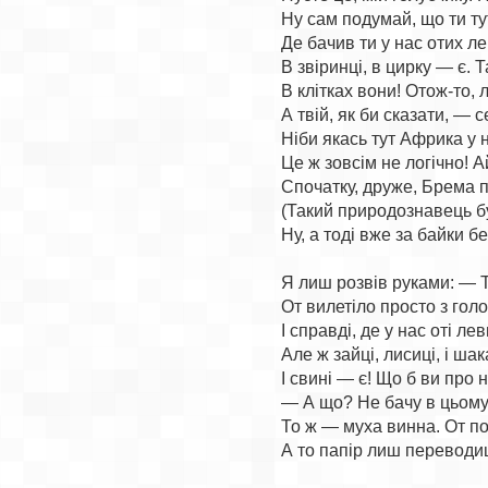
Ну сам подумай, що ти ту
Де бачив ти у нас отих лев
В звіринці, в цирку — є. Т
В клітках вони! Отож-то, л
А твій, як би сказати, — с
Ніби якась тут Африка у на
Це ж зовсім не логічно! Ай
Спочатку, друже, Брема п
(Такий природознавець бу
Ну, а тоді вже за байки бе
Я лиш розвів руками: — Т
От вилетіло просто з голо
І справді, де у нас оті леви
Але ж зайці, лисиці, і шак
І свині — є! Що б ви про 
— А що? Не бачу в цьому 
То ж — муха винна. От по
А то папір лиш переводиш 