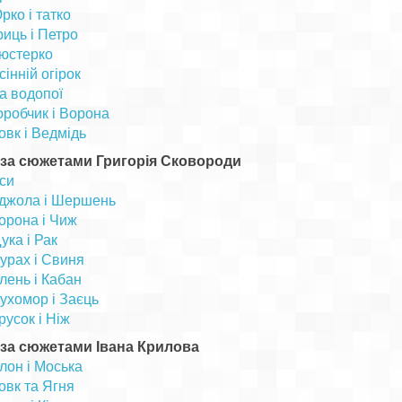
рко і татко
риць і Петро
юстерко
сінній огірок
а водопої
оробчик і Ворона
овк і Ведмідь
 за сюжетами Григорія Сковороди
си
джола і Шершень
орона і Чиж
ука і Рак
урах і Свиня
лень і Кабан
ухомор і Заєць
русок і Ніж
за сюжетами Івана Крилова
лон і Моська
овк та Ягня