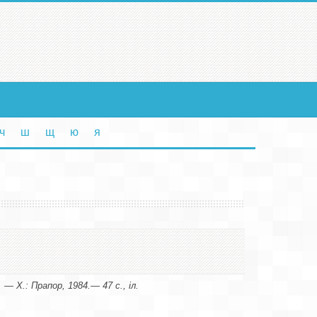
ч
ш
щ
ю
я
 — X.: Прапор, 1984.— 47 с., іл.