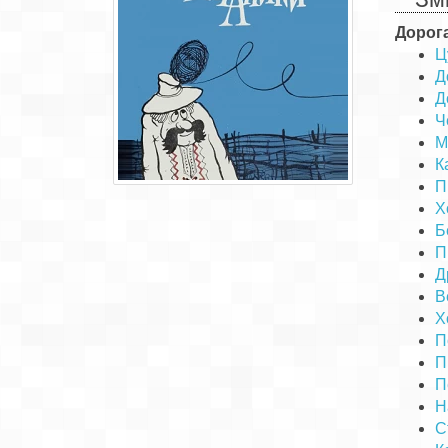
Дорог
Ц
Д
Д
Ч
М
К
П
Х
Б
П
Д
В
Х
П
П
П
Н
С