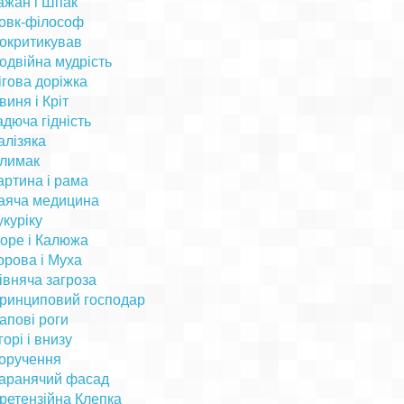
ажан і Шпак
овк-філософ
окритикував
одвійна мудрість
ігова доріжка
виня і Кріт
адюча гідність
алізяка
лимак
артина і рама
аяча медицина
укуріку
оре і Калюжа
орова і Муха
івняча загроза
ринциповий господар
апові роги
горі і внизу
оручення
аранячий фасад
ретензійна Клепка