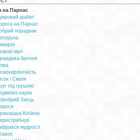
а на Парнас
укровий діабет
орога на Парнас
обрий порадник
епуруха
імікрія
азкові мрії
равдива брехня
ома
езконфліктність
ісок і Скеля
руг під грушею
едмежа наука
оробрий Заєць
орося
рикована Кобила
ерестрибнув
абрався мудрості
тавок