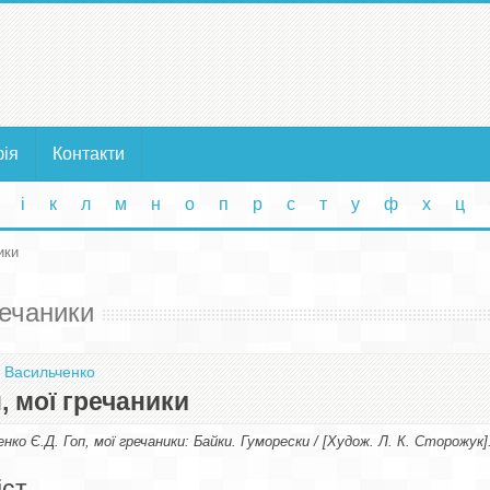
фія
Контакти
і
к
л
м
н
о
п
р
с
т
у
ф
х
ц
ики
речаники
 Васильченко
, мої гречаники
нко Є.Д. Гоп, мої гречаники: Байки. Гуморески / [Худож. Л. К. Сторожук].
іст