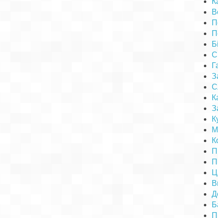
К
В
П
П
Б
С
Г
З
С
К
З
К
М
К
П
П
Ц
В
Д
Б
П