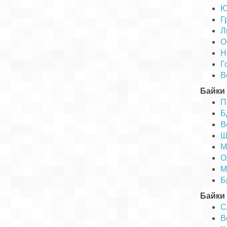
Ю
Г
Л
О
Н
Г
В
Байки
П
Б
В
Щ
М
О
М
Б
Байки 
С
В