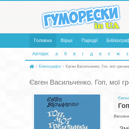
Головна
Вірші
Пародії
Бібліогра
Автори:
а
б
в
г
д
е
є
ж
з
Бібліографія
Євген Васильченко. Гоп, мої гречан
Євген Васильченко. Гоп, мої г
Євген
Гоп
Васильче
Зм