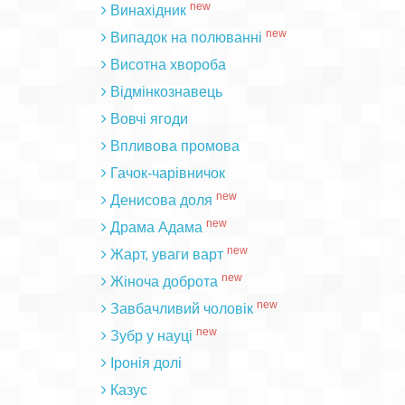
new
Винахідник
new
Випадок на полюванні
Висотна хвороба
Відмінкознавець
Вовчі ягоди
Впливова промова
Гачок-чарівничок
new
Денисова доля
new
Драма Адама
new
Жарт, уваги варт
new
Жіноча доброта
new
Завбачливий чоловік
new
Зубр у науці
Іронія долі
Казус