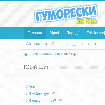
Головна
Вірші
Пародії
Бібліогра
Автори:
а
б
в
г
д
е
є
ж
з
Вірші
Автори
Ш
Шип Юрій
Юрій Шип
Аси
new
В «Синяку»
new
В чому справа?