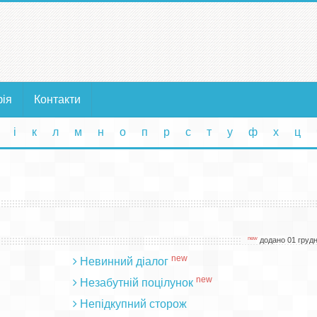
фія
Контакти
і
к
л
м
н
о
п
р
с
т
у
ф
х
ц
new
додано 01 грудн
new
Невинний діалог
new
Незабутній поцілунок
Непідкупний сторож