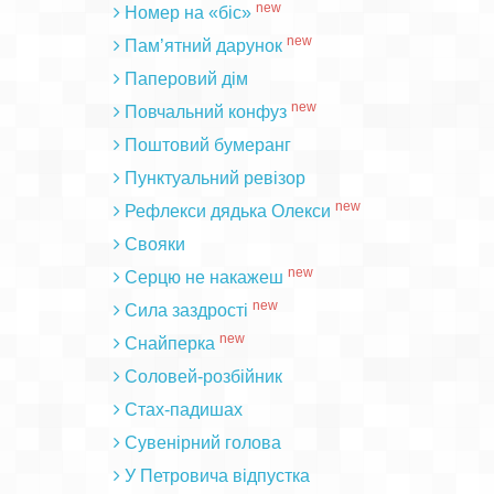
new
Номер на «біс»
new
Пам’ятний дарунок
Паперовий дім
new
Повчальний конфуз
Поштовий бумеранг
Пунктуальний ревізор
new
Рефлекси дядька Олекси
Свояки
new
Серцю не накажеш
new
Сила заздрості
new
Снайперка
Соловей-розбійник
Стах-падишах
Сувенірний голова
У Петровича відпустка