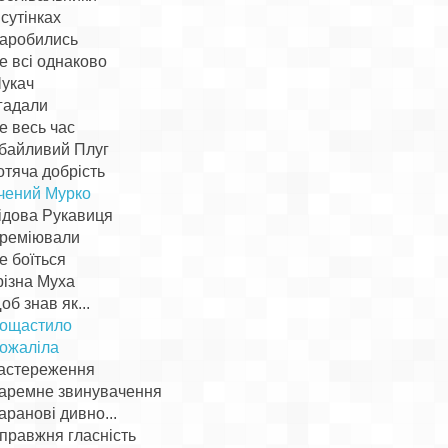
 сутінках
аробились
е всі однаково
укач
гадали
е весь час
байливий Плуг
отяча добрість
чений Мурко
ідова Рукавиця
реміювали
е боїться
різна Муха
об знав як...
ощастило
ожаліла
астереження
аремне звинувачення
аранові дивно...
правжня гласність