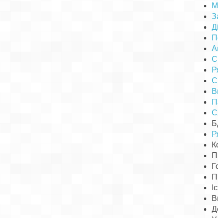
М
З
Д
П
А
С
Р
С
В
П
С
Б
Р
К
П
Г
П
І
В
Д