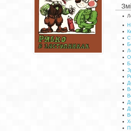
Зм
Л
Н
К
С
Б
Л
О
Б
З
Р
Д
В
В
Д
Д
В
Х
П