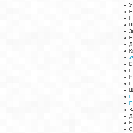
У
Н
Н
Ш
З
Н
Д
К
У
Б
П
Н
Г
Щ
П
П
З
Д
Б
С