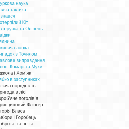
уркова наука
аяча тактика
ізнався
отерпілий Кіт
вторучка та Олівець
відки
яднина
виняча логіка
ипадок з Точилом
авлове виправдання
лон, Комарі та Мухи
джола і Хом’як
ябко в заступниках
озяча порядність
ригода в лісі
ороб’яче поголів’я
ринциповий Флюгер
сторія Власа
ибори і Горобець
оброта, та не та