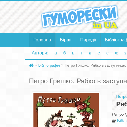
Головна
Вірші
Пародії
Бібліогра
Автори:
а
б
в
г
д
е
є
ж
з
Бібліографія
Петро Гришко. Рябко в заступниках
Петро Гришко. Рябко в заступ
Петро
Ряб
Петро Гр
Бібл