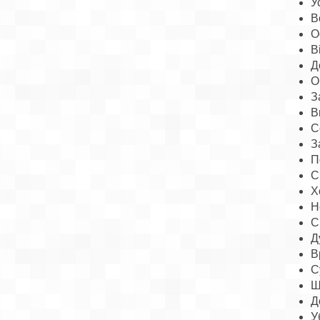
У
В
О
В
Д
О
З
В
С
З
П
С
Х
Н
С
Д
В
С
Ш
Д
У