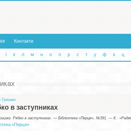
фія
Контакти
і
к
л
м
н
о
п
р
с
т
у
ф
х
ц
никах
 Гришко
ко в заступниках
ишко. Рябко в заступниках. — Бібліотека «Перця», №391. — К.: «Радян
іотека «Перця»