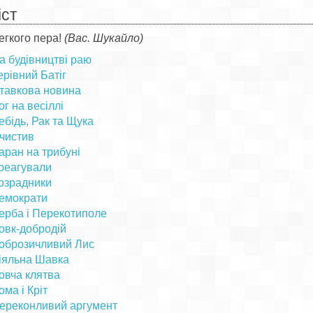
іст
егкого пера!
(Вас. Шукайло)
а будівництві раю
ерівний Батіг
тавкова новина
ог на весіллі
ебідь, Рак та Щука
чистив
аран на трибуні
реагували
озрадники
емократи
ерба і Перекотиполе
овк-добродій
оброзичливий Лис
іяльна Шавка
овча клятва
ома і Кріт
ереконливий аргумент