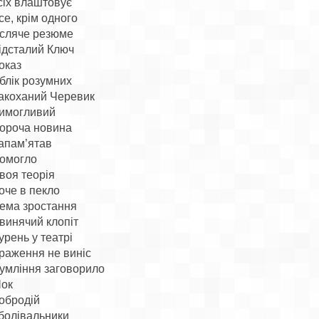
сіх влаштовує
се, крім одного
сляче резюме
ідсталий Ключ
оказ
блік розумних
акоханий Черевик
имогливий
ороча новина
апам’ятав
омогло
воя теорія
оче в пекло
ема зростання
винячий клопіт
урень у театрі
раження не виніс
умління заговорило
ок
обродій
болівальники