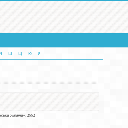
ч
ш
щ
ю
я
ська Україна», 1991