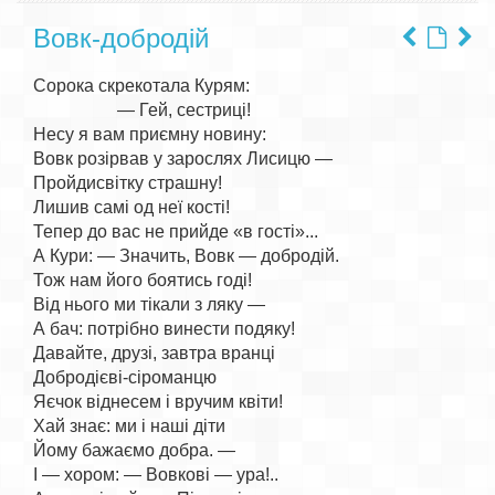
Вовк-добродій
Сорока скрекотала Курям:

                   — Гей, сестриці!

Несу я вам приємну новину:

Вовк розірвав у зарослях Лисицю —

Пройдисвітку страшну!

Лишив самі од неї кості!

Тепер до вас не прийде «в гості»...

А Кури: — Значить, Вовк — добродій.

Тож нам його боятись годі!

Від нього ми тікали з ляку —

А бач: потрібно винести подяку!

Давайте, друзі, завтра вранці

Добродієві-сіроманцю

Яєчок віднесем і вручим квіти!

Хай знає: ми і наші діти

Йому бажаємо добра. —

І — хором: — Вовкові — ура!..
