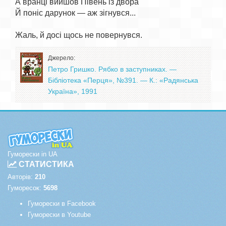
А вранці вийшов Півень із двора

Й поніс дарунок — аж зігнувся...

Джерело:
Петро Гришко. Рябко в заступниках. —
Бібліотека «Перця», №391. — К.: «Радянська
Україна», 1991
Гуморески in UA
СТАТИСТИКА
Авторів:
210
Гуморесок:
5698
Гуморески в Facebook
Гуморески в Youtube