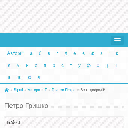
Toggle
navigat
Автори:
а
б
в
г
д
е
є
ж
з
і
к
л
м
н
о
п
р
с
т
у
ф
х
ц
ч
ш
щ
ю
я
Вірші
Автори
Г
Гришко Петро
Вовк-добродій
Петро Гришко
Байки