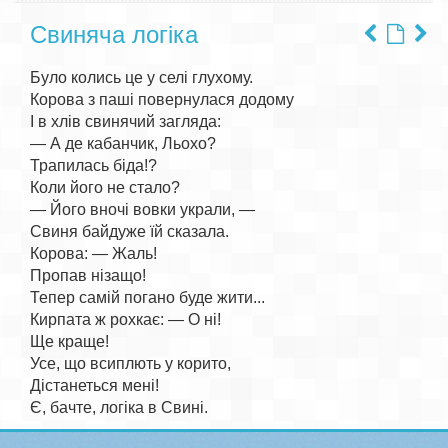
Свиняча логіка
Було колись це у селі глухому. 

Корова з паші повернулася додому 

І в хлів свинячий загляда: 

— А де кабанчик, Льохо? 

Трапилась біда!? 

Коли його не стало? 

— Його вночі вовки украли, — 

Свиня байдуже їй сказала. 

Корова: — Жаль! 

Пропав нізащо! 

Тепер самій погано буде жити... 

Кирпата ж рохкає: — О ні! 

Ще краще! 

Усе, що всиплють у корито, 

Дістанеться мені! 
