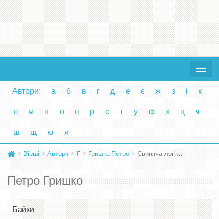
Toggle
navigat
Автори:
а
б
в
г
д
е
є
ж
з
і
к
л
м
н
о
п
р
с
т
у
ф
х
ц
ч
ш
щ
ю
я
Вірші
Автори
Г
Гришко Петро
Свиняча логіка
Петро Гришко
Байки