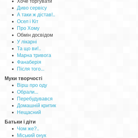
Хоче торгувати
Диво сервісу
А таки ж дістав!..
Осел і Кіт
Про Хому
Обмін досвідом
У лікарні
Та що ви!..
Марна тривога
Фанаберія
Після того...
Муки творчості
Вірш про оду
Обрали...
Перебудувався
Домашній критик
Нещасний
Батьки і діти
Чом же?..
Міський онук