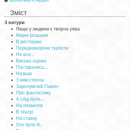
Бібліотека «Перця»
Зміст
З натури
Якщо у людини є творча уява
Марні розшуки
В ресторані
Передноворічні турботи
Не все...
Висока оцінка
Постарались...
Назвав
З ким стояла
Зарозумілий Павич
Про фантастику
А слід було...
На похмілля
В театрі
На ставку
Ото було б!..