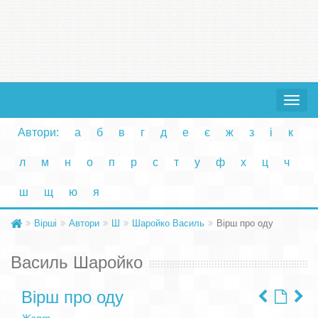
Toggle
navigat
Автори:
а
б
в
г
д
е
є
ж
з
і
к
л
м
н
о
п
р
с
т
у
ф
х
ц
ч
ш
щ
ю
я
Вірші
Автори
Ш
Шаройко Василь
Вірш про оду
Василь Шаройко
Вірш про оду