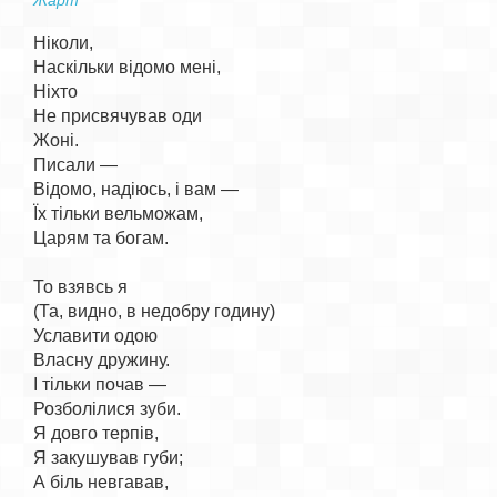
Жарт
Ніколи,

Наскільки відомо мені,

Ніхто

Не присвячував оди

Жоні.

Писали —

Відомо, надіюсь, і вам —

Їх тільки вельможам,

Царям та богам.

То взявсь я

(Та, видно, в недобру годину)

Уславити одою

Власну дружину.

І тільки почав —

Розболілися зуби.

Я довго терпів,

Я закушував губи;

А біль невгавав,
