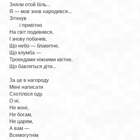
Зняли отой біль...

Я — мов знов народився...

Зітхнув

        і привітно

На світ подивився,

І знову побачив,

Що небо — блакитне,

Що клумба —

Трояндами ніжними квітне,

Що бавляться діти...

За це в нагороду

Мені написати

Схотілося оду.

О ні,

Не жоні,

Не богам,

Не царям,

А вам —

Всемогутнім
