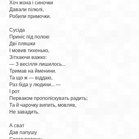
Хоч жона і синочки

Давали пілюлі,

Робили примочки.

Сусіда

Приніс під полою

Дві пляшки

І мовив тихенько,

Зітхаючи важко:

— З весілля лишилось...

Тримав на йменини.

Та що ж — віддаю,

Раз біда у людини... —

І рот

Перваком прополіскувать радить;

Та й чарочку випить, мовляв,

Не завадить.

А сват

Дав папушу
