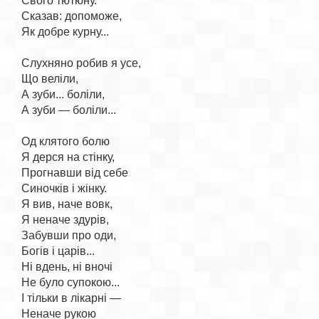
Свого тютюну.

Сказав: допоможе,

Як добре курну...

Слухняно робив я усе,

Що веліли,

А зуби... боліли,

А зуби — боліли...

Од клятого болю

Я дерся на стінку,

Прогнавши від себе

Синочків і жінку.

Я вив, наче вовк,

Я неначе здурів,

Забувши про оди,

Богів і царів...

Ні вдень, ні вночі

Не було супокою...

І тільки в лікарні —

Неначе рукою
