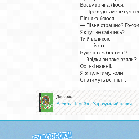
Восьмирічна Люся:

— Проведіть мене гуляти
Півника боюся.

— Півня страшно? Го-го-г
Як тут не сміятись?

Ти й великою

           його

Будеш теж боятись?

— Звідки ви таке взяли?

Ох, які наївні!..

Я ж гулятиму, коли

Джерело:
Василь Шаройко. Зарозумілий павич. — 