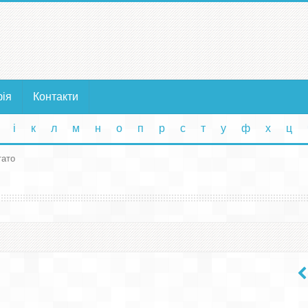
фія
Контакти
і
к
л
м
н
о
п
р
с
т
у
ф
х
ц
тато