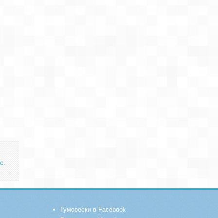
с.
Гуморески в Facebook