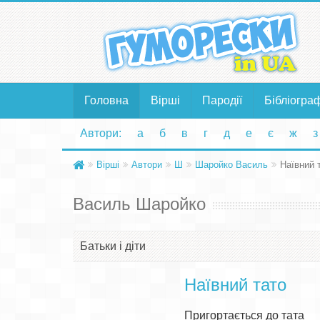
Головна
Вірші
Пародії
Бібліогра
Автори:
а
б
в
г
д
е
є
ж
з
Вірші
Автори
Ш
Шаройко Василь
Наївний 
Василь Шаройко
Батьки і діти
Наївний тато
Пригортається до тата
