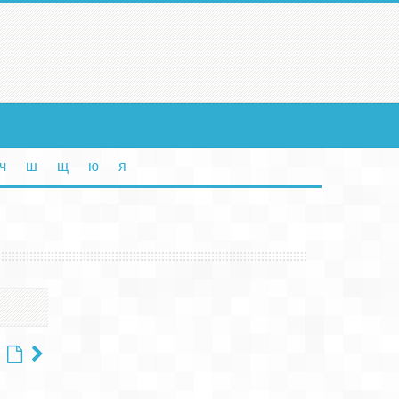
ч
ш
щ
ю
я