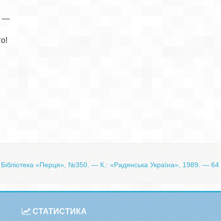
 —

о!

Бібліотека «Перця», №350. — К.: «Радянська Україна», 1989. — 64 
СТАТИСТИКА