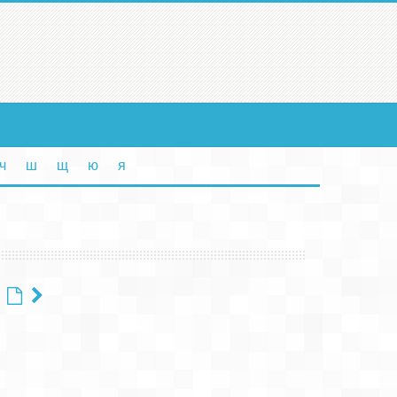
ч
ш
щ
ю
я