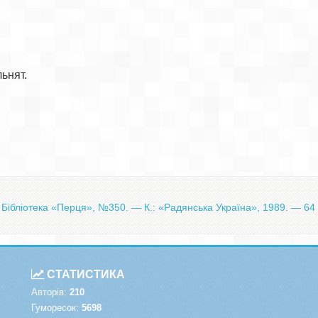
нят.

Бібліотека «Перця», №350. — К.: «Радянська Україна», 1989. — 64 
СТАТИСТИКА
Авторів:
210
Гуморесок:
5698