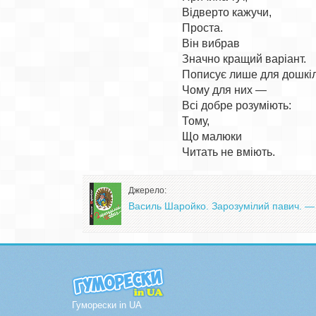
Відверто кажучи,

Проста.

Він вибрав

Значно кращий варіант.

Пописує лише для дошкіль
Чому для них —

Всі добре розуміють:

Тому,

Що малюки

Джерело:
Василь Шаройко. Зарозумілий павич. — 
Гуморески in UA