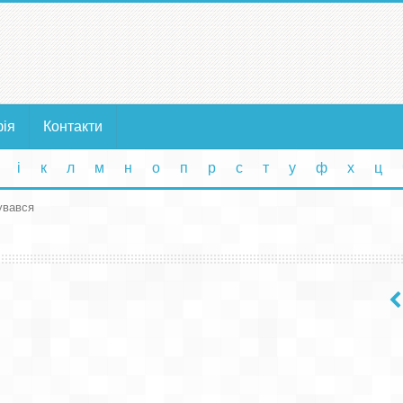
фія
Контакти
і
к
л
м
н
о
п
р
с
т
у
ф
х
ц
увався