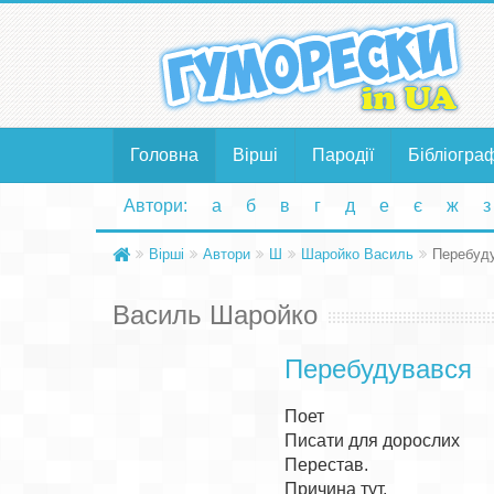
Головна
Вірші
Пародії
Бібліогра
Автори:
а
б
в
г
д
е
є
ж
з
Вірші
Автори
Ш
Шаройко Василь
Перебуд
Василь Шаройко
Перебудувався
Поет

Писати для дорослих

Перестав.

Причина тут,
