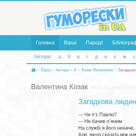
Головна
Вірші
Пародії
Бібліогра
Автори:
а
б
в
г
д
е
є
ж
з
Вірші
Автори
К
Козак Валентина
Загадков
Валентина Козак
Загадкова люди
— Чи п’є Павло?

— Не бачив п’яним

На службі я його неначе,

Але, якщо сказать між нам