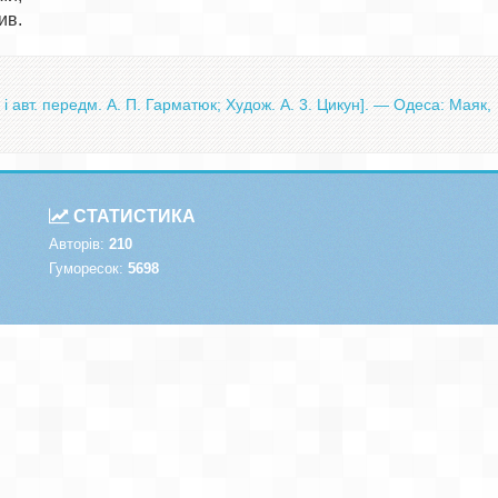
 і авт. передм. А. П. Гарматюк; Худож. А. 3. Цикун]. — Одеса: Маяк,
СТАТИСТИКА
Авторів:
210
Гуморесок:
5698