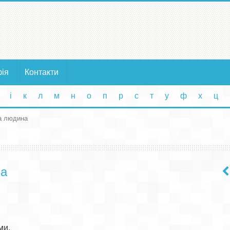
фія
Контакти
і
к
л
м
н
о
п
р
с
т
у
ф
х
ц
а людина
на
и,
