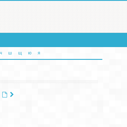
ч
ш
щ
ю
я