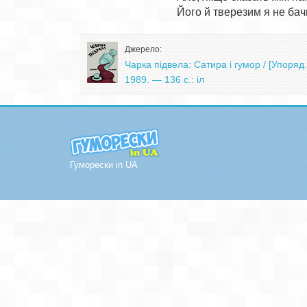
Джерело:
Чарка підвела: Сатира і гумор / [Упоряд.
1989. — 136 с.: іл
Гуморески in UA