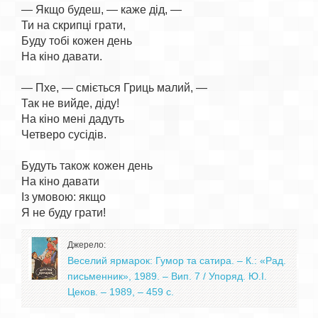
— Якщо будеш, — каже дід, —

Ти на скрипці грати,

Буду тобі кожен день

На кіно давати.

— Пхе, — сміється Гриць малий, —

Так не вийде, діду!

На кіно мені дадуть

Четверо сусідів.

Будуть також кожен день

На кіно давати

Із умовою: якщо

Джерело:
Веселий ярмарок: Гумор та сатира. – К.: «Рад.
письменник», 1989. – Вип. 7 / Упоряд. Ю.І.
Цеков. – 1989, – 459 с.