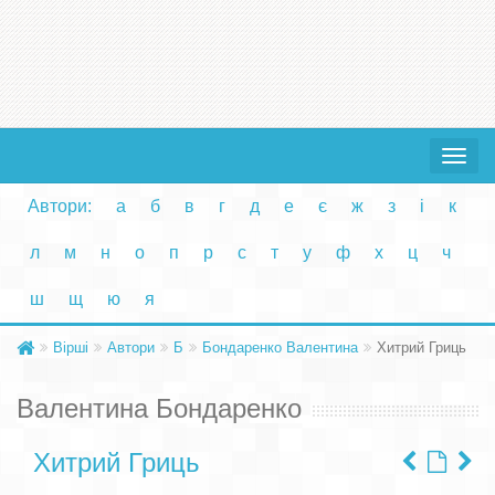
Toggle
navigat
Автори:
а
б
в
г
д
е
є
ж
з
і
к
л
м
н
о
п
р
с
т
у
ф
х
ц
ч
ш
щ
ю
я
Вірші
Автори
Б
Бондаренко Валентина
Хитрий Гриць
Валентина Бондаренко
Хитрий Гриць