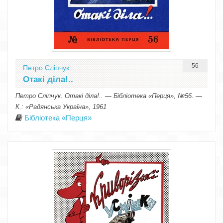
56
Петро Сліпчук
Отакі діла!..
Петро Сліпчук. Отакі діла!.. — Бібліотека «Перця», №56. —
К.: «Радянська Україна», 1961
Бібліотека «Перця»