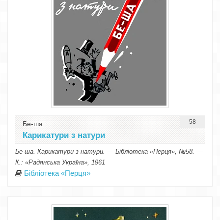
58
Бе-ша
Карикатури з натури
Бе-ша. Карикатури з натури. — Бібліотека «Перця», №58. —
К.: «Радянська Україна», 1961
Бібліотека «Перця»