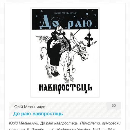
60
Юрій Мельничук
До раю навпростець
Юрій Мельничук. До раю навпростець. Памфлети, гуморески
/ Ілюстр. К. Заруби. — К.: Радянська Україна, 1961. — 64 с.