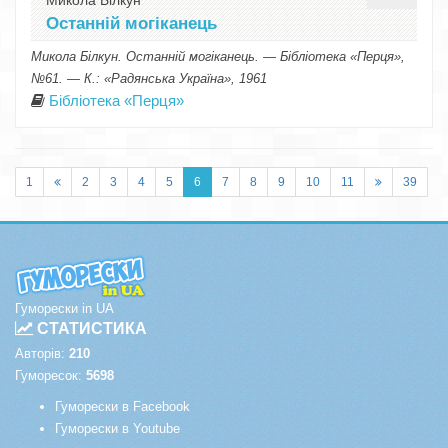
Микола Білкун
Останній могіканець
Микола Білкун. Останній могіканець. — Бібліотека «Перця»,
№61. — К.: «Радянська Україна», 1961
Бібліотека «Перця»
1
2
3
4
5
6
7
8
9
10
11
39
Гуморески in UA
СТАТИСТИКА
Авторів:
210
Гуморесок:
5698
Гуморески в Facebook
Гуморески в Youtube