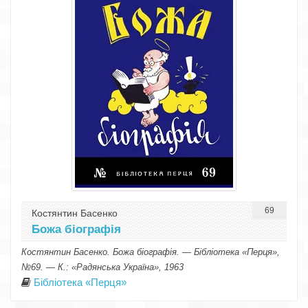
69
Костянтин Басенко
Божа біографія
Костянтин Басенко. Божа біографія. — Бібліотека «Перця»,
№69. — К.: «Радянська Україна», 1963
Бібліотека «Перця»