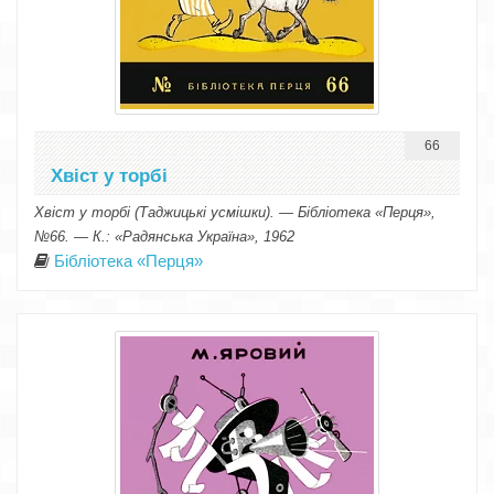
66
Хвіст у торбі
Хвіст у торбі (Таджицькі усмішки). — Бібліотека «Перця»,
№66. — К.: «Радянська Україна», 1962
Бібліотека «Перця»