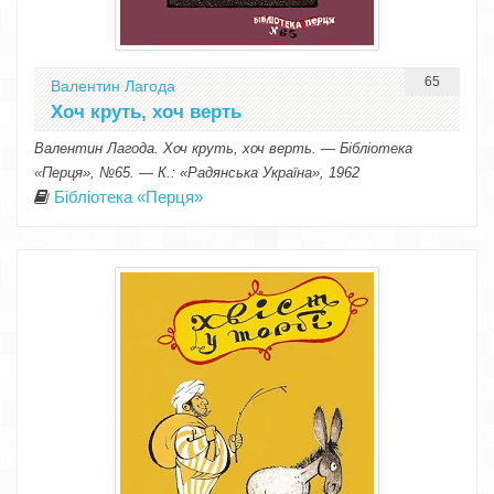
65
Валентин Лагода
Хоч круть, хоч верть
Валентин Лагода. Хоч круть, хоч верть. — Бібліотека
«Перця», №65. — К.: «Радянська Україна», 1962
Бібліотека «Перця»