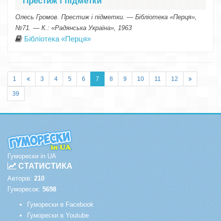
Престиж і підметки
Олесь Громов. Престиж і підметки. — Бібліотека «Перця»,
№71. — К.: «Радянська Україна», 1963
Бібліотека «Перця»
1
3
4
5
6
7
8
9
10
11
12
39
Гуморески in UA
СТАТИСТИКА
Авторів:
210
Гуморесок:
5698
Гуморески в Facebook
Гуморески в Youtube