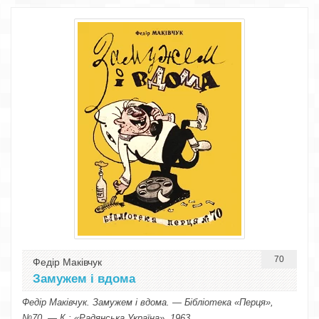
70
Федір Маківчук
Замужем і вдома
Федір Маківчук. Замужем і вдома. — Бібліотека «Перця»,
№70. — К.: «Радянська Україна», 1963