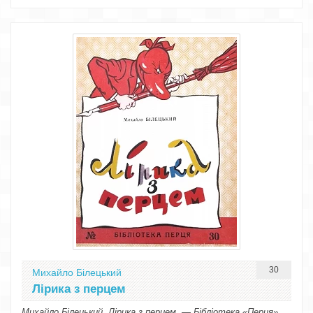
30
Михайло Білецький
Лірика з перцем
Михайло Білецький. Лірика з перцем. — Бібліотека «Перця»,