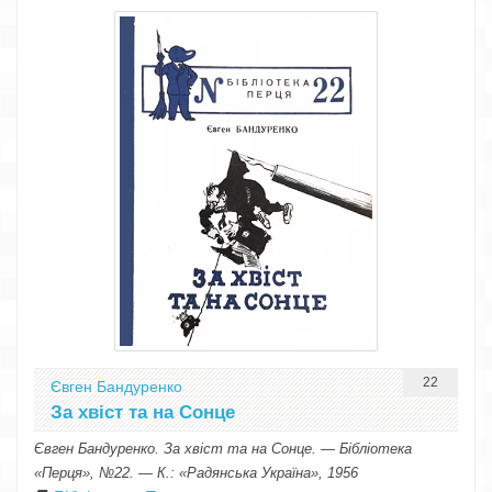
22
Євген Бандуренко
За хвіст та на Сонце
Євген Бандуренко. За хвіст та на Сонце. — Бібліотека
«Перця», №22. — К.: «Радянська Україна», 1956