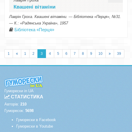
Лаврін Гроха
Квашені вітаміни
Лаврін Гроха. Квашені вітаміни. — Бібліотека «Перця», №31.
— К.: «Радянська Україна», 1957
Бібліотека «Перця»
1
1
2
3
4
5
6
7
8
9
10
39
Гуморески in UA
СТАТИСТИКА
Авторів:
210
Гуморесок:
5698
Гуморески в Facebook
Гуморески в Youtube