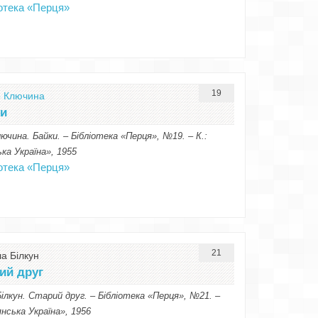
іотека «Перця»
19
 Ключина
ки
ючина. Байки. – Бібліотека «Перця», №19. – К.:
ка Україна», 1955
іотека «Перця»
21
а Білкун
ий друг
ілкун. Старий друг. – Бібліотека «Перця», №21. –
янська Україна», 1956