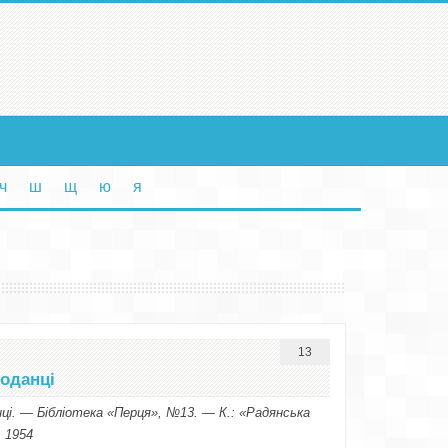
ч
ш
щ
ю
я
13
оданці
ці. — Бібліотека «Перця», №13. — К.: «Радянська
, 1954