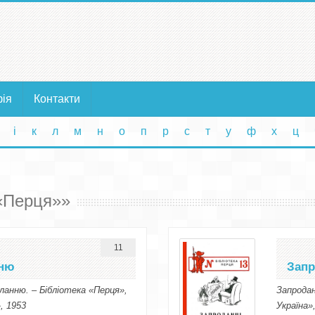
фія
Контакти
і
к
л
м
н
о
п
р
с
т
у
ф
х
ц
 «Перця»»
11
нню
Запр
Єланню. – Бібліотека «Перця»,
Запродан
, 1953
Україна»