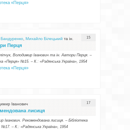
іотека «Перця»
15
 Бандуренко
,
Михайло Білецький
та ін.
ри Перця
іпчук, Володимир Іванович та ін. Автори Перця. –
ка «Перця» №15. – К.: «Радянська Україна», 1954
іотека «Перця»
17
имир Іванович
мендована лисиця
р Іванович. Рекомендована лисиця. – Бібліотека
 №17. – К.: «Радянська Україна», 1954