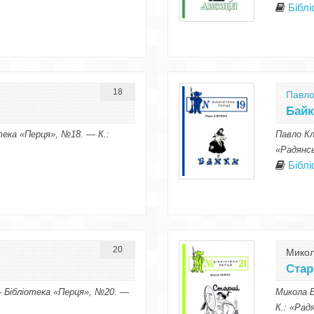
Бібл
18
Павло
Бай
тека «Перця», №18. — К.:
Павло Кл
«Радянсь
Бібл
20
Микол
Стар
— Бібліотека «Перця», №20. —
Микола Б
К.: «Рад