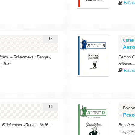
Бібл
14
Євген
Авто
шки. – Бібліотека «Перця»,
Петро Сл
, 1954
Бібліоте
Бібл
16
Волод
Реко
– Бібліотека «Перця» №16. –
Володими
«Перця»,