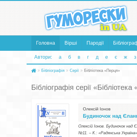
Головна
Вірші
Пародії
Бібліогра
Автори:
а
б
в
г
д
е
є
ж
з
Бібліографія
Серії
Бібліотека «Перця»
Бібліографія серії «Бібліотека
Олексій Іонов
Будиночок над Єла
Олексій Іонов. Будиночок над 
№11. – К.: «Радянська Україна»