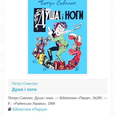
Петро Сиволап
Душа і ноги
Петро Сиволап. Душа і ноги. — Бібліотека «Перця», №290. —
К.: «Радянська Україна», 1984
Бібліотека «Перця»