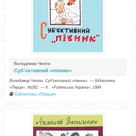
Володимир Чепіга
Суб’єктивний «півник»
Володимир Чепіга. Суб’єктивний «півник». — Бібліотека
«Перця», №281. — К.: «Радянська Україна», 1984
Бібліотека «Перця»