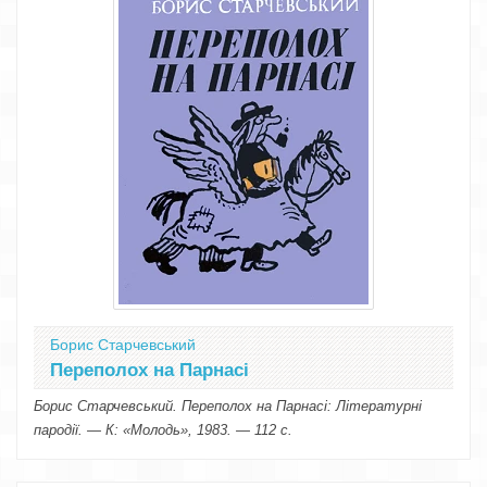
Борис Старчевський
Переполох на Парнасі
Борис Старчевський. Переполох на Парнасі: Літературні
пародії. — К: «Молодь», 1983. — 112 с.