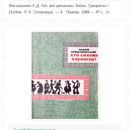
Васильченко Є.Д. Гоп, мої гречаники: Байки. Гуморески /
[Худож. Л. К. Сторожук]. — X.: Прапор, 1984.— 47 с., іл.
Андрій Крижанівський