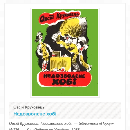
Овсій Круковець
Недозволене хобі
Овсій Круковець. Недозволене хобі. — Бібліотека «Перця»,
№276. — К.: «Радянська Україна», 1983