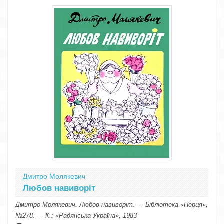
Дмитро Молякевич
Любов навиворіт
Дмитро Молякевич. Любов навиворіт. — Бібліотека «Перця»,
№278. — К.: «Радянська Україна», 1983