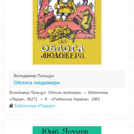
Володимир Пальцун
Облога людожера
Володимир Пальцун. Облога людожера. — Бібліотека
«Перця», №271. — К.: «Радянська Україна», 1983
Бібліотека «Перця»