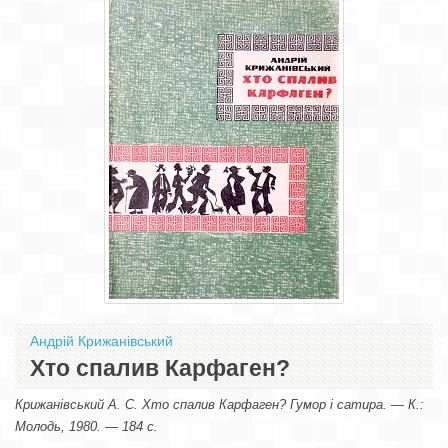
Андрій Крижанівський
Хто спалив Карфаген?
Крижанівський А. С. Хто спалив Карфаген? Гумор і сатира. — К.:
Молодь, 1980. — 184 с.