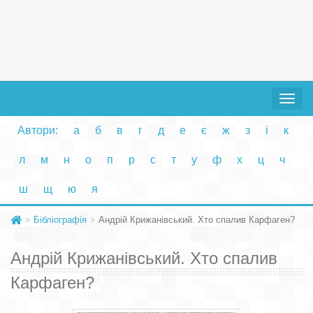
Toggle
navigat
Автори:
а
б
в
г
д
е
є
ж
з
і
к
л
м
н
о
п
р
с
т
у
ф
х
ц
ч
ш
щ
ю
я
Бібліографія
Андрій Крижанівський. Хто спалив Карфаген?
Андрій Крижанівський. Хто спалив
Карфаген?