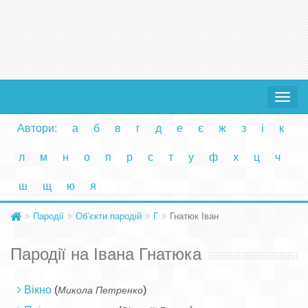
Toggle
navigat
Автори:
а
б
в
г
д
е
є
ж
з
і
к
л
м
н
о
п
р
с
т
у
ф
х
ц
ч
ш
щ
ю
я
Пародії
Об’єкти пародій
Г
Гнатюк Іван
Пародії на Івана Гнатюка
Вікно
(
)
Микола Петренко