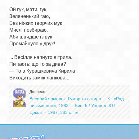
Ой гук, мати, гук,

Зелененький гаю,

Без ніяких творчих мук

Мислі позбираю,

Аби швидше із рук

Промайнуло у друк!..

... Весілля напнуто вітрила.

Питають: що то за дива?

— То в Курашкевича Кирила

Джерело:
Веселий ярмарок: Гумор та сатира. – К.: «Рад.
письменник», 1983. – Вип. 5 / Упоряд. Ю.І.
Цеков. – 1987, 383 с., іл.