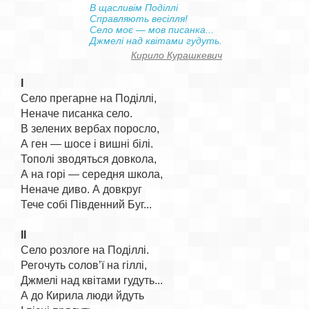
В щасливім Поділлі

Справляють весілля!

Село моє — мов писанка...

Кирило Курашкевич
I
Село прегарне на Поділлі,

Неначе писанка село.

В зелених вербах поросло,

А ген — шосе і вишні білі.

Тополі зводяться довкола,

А на горі — середня школа,

Неначе диво. А довкруг

Тече собі Південний Буг...

II
Село розлоге на Поділлі.

Регочуть солов’ї на гіллі,

Джмелі над квітами гудуть...

А до Кирила люди йдуть
