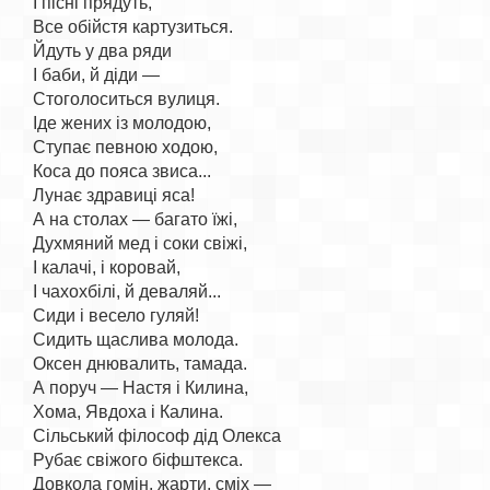
І пісні прядуть,

Все обійстя картузиться.

Йдуть у два ряди

І баби, й діди —

Стоголоситься вулиця.

Іде жених із молодою,

Ступає певною ходою,

Коса до пояса звиса...

Лунає здравиці яса!

А на столах — багато їжі,

Духмяний мед і соки свіжі,

І калачі, і коровай,

І чахохбілі, й деваляй...

Сиди і весело гуляй!

Сидить щаслива молода.

Оксен днювалить, тамада.

А поруч — Настя і Килина,

Хома, Явдоха і Калина.

Сільський філософ дід Олекса

Рубає свіжого біфштекса.

Довкола гомін, жарти, сміх —
