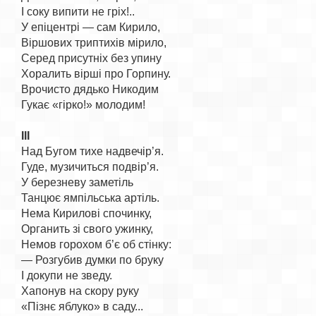
І соку випити не гріх!..

У епіцентрі — сам Кирило,

Віршових триптихів мірило,

Серед присутніх без упину

Хоралить вірші про Горпину.

Врочисто дядько Никодим

Гукає «гірко!» молодим!

III
Над Бугом тихе надвечір’я.

Гуде, музичиться подвір’я.

У березневу заметіль

Танцює ямпільська артіль.

Нема Кирилові спочинку,

Органить зі свого ужинку,

Немов горохом б’є об стінку:

— Розгубив думки по бруку

І докупи не зведу.

Хапонув на скору руку

«Пізнє яблуко» в саду...
