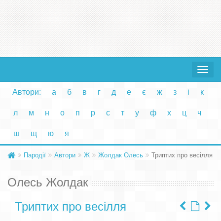
Toggle
navigat
Автори:
а
б
в
г
д
е
є
ж
з
і
к
л
м
н
о
п
р
с
т
у
ф
х
ц
ч
ш
щ
ю
я
Пародії
Автори
Ж
Жолдак Олесь
Триптих про весілля
Олесь Жолдак
Триптих про весілля