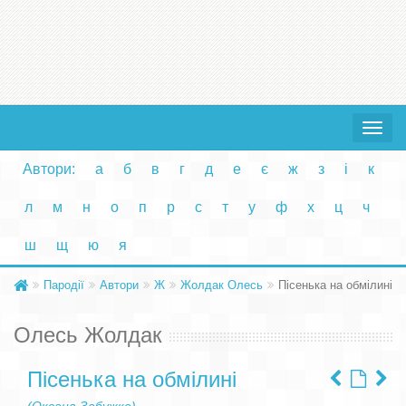
Toggle
navigat
Автори:
а
б
в
г
д
е
є
ж
з
і
к
л
м
н
о
п
р
с
т
у
ф
х
ц
ч
ш
щ
ю
я
Пародії
Автори
Ж
Жолдак Олесь
Пісенька на обмілині
Олесь Жолдак
Пісенька на обмілині