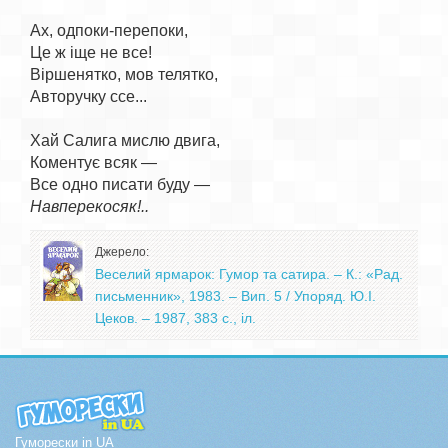
Ах, одпоки-перепоки,

Це ж іще не все!

Віршенятко, мов телятко,

Авторучку ссе...

Хай Салига мислю двига,

Коментує всяк —

Навперекосяк!..
Джерело:
Веселий ярмарок: Гумор та сатира. – К.: «Рад.
письменник», 1983. – Вип. 5 / Упоряд. Ю.І.
Цеков. – 1987, 383 с., іл.
Гуморески in UA