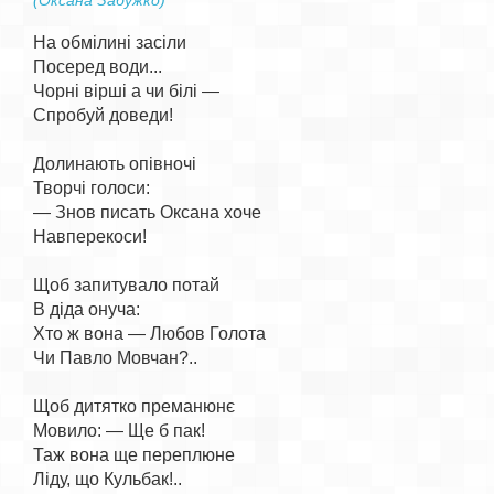
(Оксана Забужко)
На обмілині засіли

Посеред води...

Чорні вірші а чи білі —

Спробуй доведи!

Долинають опівночі

Творчі голоси:

— Знов писать Оксана хоче

Навперекоси!

Щоб запитувало потай

В діда онуча:

Хто ж вона — Любов Голота

Чи Павло Мовчан?..

Щоб дитятко преманюнє

Мовило: — Ще б пак!

Таж вона ще переплюне

Ліду, що Кульбак!..
