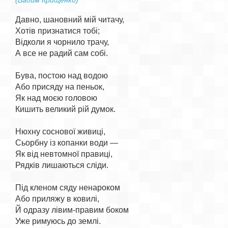
(Вадим Крищенко)
Давно, шановний мій читачу,

Хотів признатися тобі;

Відколи я чорнило трачу,

А все не радий сам собі.

Бува, постою над водою

Або присяду на пеньок,

Як над моєю головою

Кишить великий рій думок.

Нюхну соснової живиці,

Сьорбну із копанки води —

Як від невтомної правиці,

Рядків лишаються сліди.

Під кленом сяду ненароком

Або приляжу в ковилі,

Й одразу лівим-правим боком

Уже римуюсь до землі.
