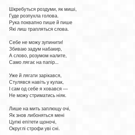
Шкребуться роздуми, як миші,

Гуде розпухла голова.

Рука поквапно пише й пише

Які лиш трапляться слова.

Себе не можу зупинити!

Збиваю задум набакир,

А слово, розумом налите,

Само лягає на папір...

Уже й лягати зарікався,

Стулявся навіть у кулак,

І сам од себе я ховався —

Не можу стриматись ніяк.

Лише на мить заплющу очі,

Як знов либоняться мені

Цупкі епітети щоночі,

Округлі строфи уві сні.
