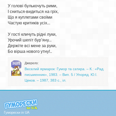
У голові булькочуть рими,

І сниться-видиться на гріх,

Що я куплетами своїми

Частую критиків усіх...

У гості кличуть рідні луки,

Урочий шепіт бур’яну...

Держіте всі мене за руки,

Джерело:
Веселий ярмарок: Гумор та сатира. – К.: «Рад.
письменник», 1983. – Вип. 5 / Упоряд. Ю.І.
Цеков. – 1987, 383 с., іл.
Гуморески in UA