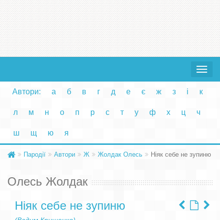
Toggle
navigat
Автори:
а
б
в
г
д
е
є
ж
з
і
к
л
м
н
о
п
р
с
т
у
ф
х
ц
ч
ш
щ
ю
я
Пародії
Автори
Ж
Жолдак Олесь
Ніяк себе не зупиню
Олесь Жолдак
Ніяк себе не зупиню