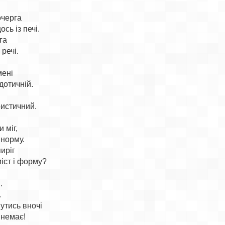
черга

ь із печі.

а

речі.

ені

отичній.

истичний.

 міг,

норму.

иріг

міст і форму?





тись вночі
