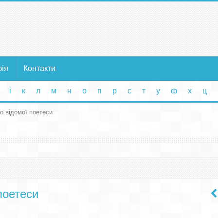
фія
Контакти
і
к
л
м
н
о
п
р
с
т
у
ф
х
ц
о відомої поетеси
поетеси