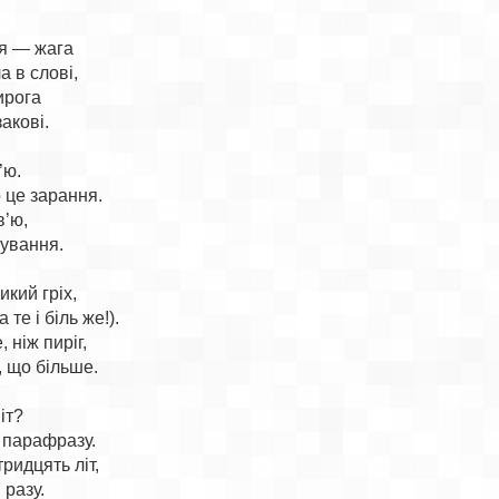
я — жага

 в слові,

рога

акові.

ю.

 це зарання.

’ю,

ування.

кий гріх,

те і біль же!).

ніж пиріг,

, що більше.

іт?

 парафразу.

ридцять літ,

разу.
