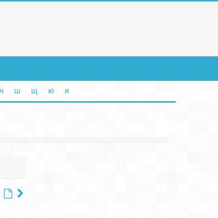
ч
ш
щ
ю
я