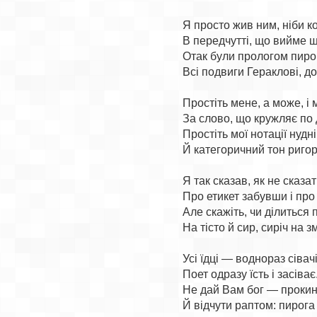
Я просто жив ним, ніби ко
В передчутті, що вийме щос
Отак були прологом пирог
Всі подвиги Гераклові, до 
Простіть мене, а може, і м
За слово, що кружляє по д
Простіть мої нотації нудні

Й категоричний тон ригор
Я так сказав, як не сказати
Про етикет забувши і про 
Але скажіть, чи ділиться п
На тісто й сир, сиріч на з
Усі їдці — воднораз сівачі.
Поет одразу їсть і засіває.
Не дай Вам бог — прокину