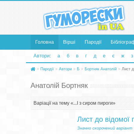
Головна
Вірші
Пародії
Бібліогра
Автори:
а
б
в
г
д
е
є
ж
з
Пародії
Автори
Б
Бортняк Анатолій
Лист д
Анатолій Бортняк
Варіації на тему «...І з сиром пироги»
Лист до відомої 
Значно скорочений варіант