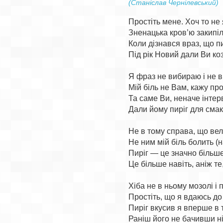
(Станіслав Чернілевський)
Простіть мене. Хоч то не 
Зненацька кров’ю закипіла
Коли дізнався враз, що пи
Під рік Новий дали Ви коз
Я фраз не вибираю і не в’
Мій біль не Вам, кажу про
Та саме Ви, неначе інтерв
Дали йому пиріг для смак
Не в тому справа, що вели
Не ним мій біль болить (на 
Пиріг — це значно більше, 
Це більше навіть, аніж те
Хіба не в ньому мозолі і п
Простіть, що я вдаюсь до
Пиріг вкусив я вперше в т
Раніш його не бачивши ні 