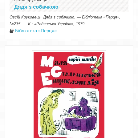
Дядя з собачкою
Овсій Круковець. Дядя з собачкою. — Бібліотека «Перця»,
№235. — К.: «Радянська Україна», 1979
Бібліотека «Перця»