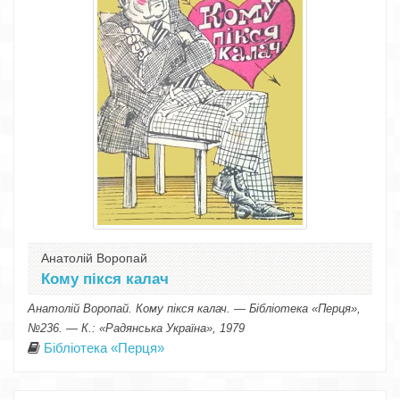
Анатолій Воропай
Кому пікся калач
Анатолій Воропай. Кому пікся калач. — Бібліотека «Перця»,
№236. — К.: «Радянська Україна», 1979
Бібліотека «Перця»