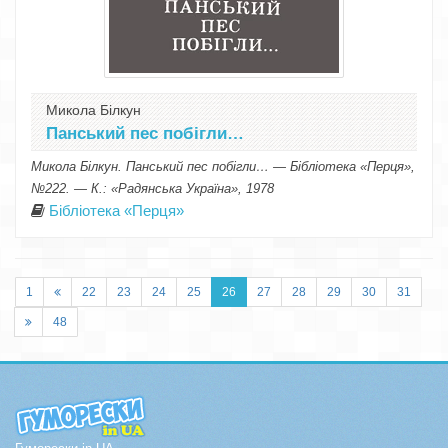
Микола Білкун
Панський пес побігли…
Микола Білкун. Панський пес побігли… — Бібліотека «Перця»,
№222. — К.: «Радянська Україна», 1978
Бібліотека «Перця»
1
22
23
24
25
26
27
28
29
30
31
48