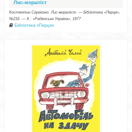
Лис-мораліст
Костянтин Сергієнко. Лис-мораліст. — Бібліотека «Перця»,
№216. — К.: «Радянська Україна», 1977
Бібліотека «Перця»