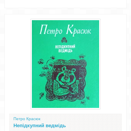
Петро Красюк
Непідкупний ведмідь