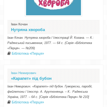
Іван Кочан
Нутряна хвороба
Іван Кочан. Нутряна хвороба / Ілюстрації Й. Когана. — К.:
Радянський письменник, 1977. — 64 с. (Серія «Бібліотека
«Перця». — №209)
Бібліотека «Перця»
Іван Немирович
«Карапет» під бубон
Іван Немирович. «Карапет» під бубон. Гуморески, пародії,
фейлетони / Ілюстр. А. Арутюнянца. – К.: Радянська
Україна, 1977. – 64 с. [Серія «Бібліотека Перця» № 210]
Бібліотека «Перця»