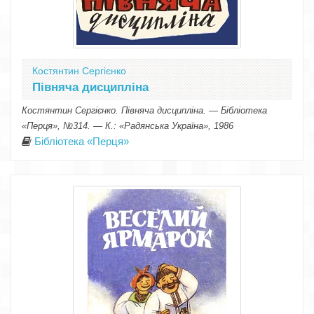
Костянтин Сергієнко
Півняча дисципліна
Костянтин Сергієнко. Півняча дисципліна. — Бібліотека
«Перця», №314. — К.: «Радянська Україна», 1986
Бібліотека «Перця»