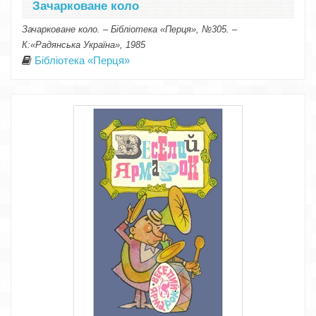
Зачарковане коло
Зачарковане коло. – Бібліотека «Перця», №305. –
К:«Радянська Україна», 1985
Бібліотека «Перця»