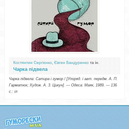
Костянтин Сергієнко
,
Євген Бандуренко
та ін.
Чарка підвела
Чарка підвела: Сатира і гумор / [Упоряд. і авт. передм. А. П.
Гарматюк; Худож. А. 3. Цикун]. — Одеса: Маяк, 1989. — 136
с.: іл