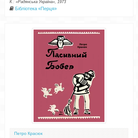
К.: «Радянська Україна», 1973
Бібліотека «Перця»
Петро Красюк