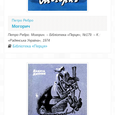
Петро Ребро
Могорич
Петро Ребро. Могорич. – Бібліотека «Перця», №179. – К.:
«Радянська Україна», 1974
Бібліотека «Перця»