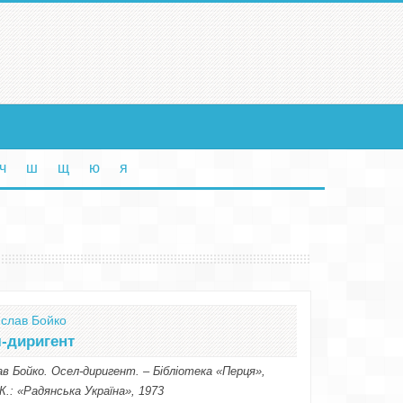
ч
ш
щ
ю
я
слав Бойко
-диригент
в Бойко. Осел-диригент. – Бібліотека «Перця»,
К.: «Радянська Україна», 1973