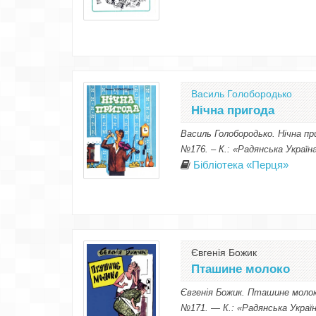
Василь Голобородько
Нічна пригода
Василь Голобородько. Нічна пр
№176. – К.: «Радянська Україн
Бібліотека «Перця»
Євгенія Божик
Пташине молоко
Євгенія Божик. Пташине молок
№171. — К.: «Радянська Україн