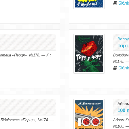
Бібл
Волод
Торт
ліотека «Перця», №178. — К.:
Володими
№175. — 
Бібл
Абрам
100 
 Бібліотека «Перця», №174. —
Абрам Ко
№160. — 