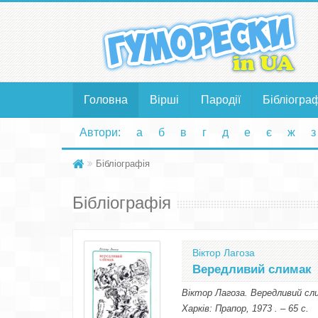
Головна
Вірші
Пародії
Бібліогра
Автори:
а
б
в
г
д
е
є
ж
з
Бібліографія
Бібліографія
Віктор Лагоза
Вередливий слимак
Віктор Лагоза. Вередливий сли
Харків: Прапор, 1973 . – 65 с.