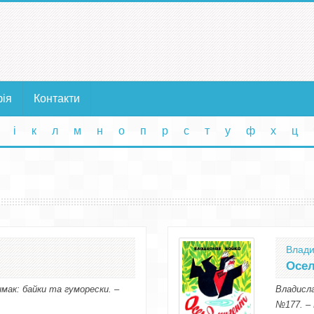
фія
Контакти
і
к
л
м
н
о
п
р
с
т
у
ф
х
ц
Влади
Осел
мак: байки та гуморески. –
Владисла
№177. – 