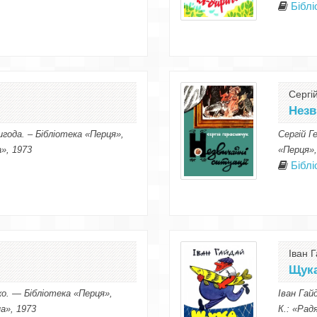
Бібл
Сергі
Незв
игода. – Бібліотека «Перця»,
Сергій Г
а», 1973
«Перця»,
Бібл
Іван 
Щука
о. — Бібліотека «Перця»,
Іван Гай
а», 1973
К.: «Рад