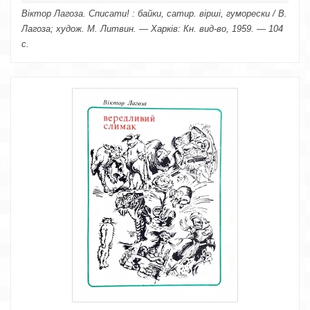
Віктор Лагоза. Списати! : байки, сатир. вірші, гуморески / В.
Лагоза; худож. М. Литвин. — Харків: Кн. вид-во, 1959. — 104
с.