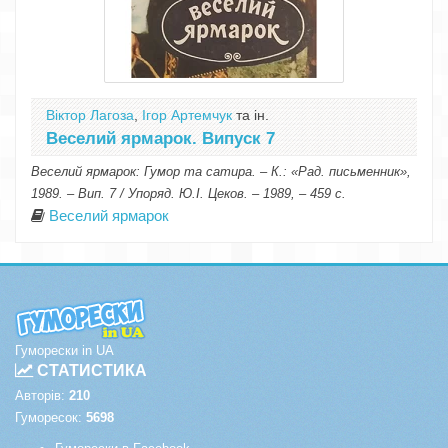
Віктор Лагоза
,
Ігор Артемчук
та ін.
Веселий ярмарок. Випуск 7
Веселий ярмарок: Гумор та сатира. – К.: «Рад. письменник»,
1989. – Вип. 7 / Упоряд. Ю.І. Цеков. – 1989, – 459 с.
Веселий ярмарок
Гуморески in UA
СТАТИСТИКА
Авторів:
210
Гуморесок:
5698