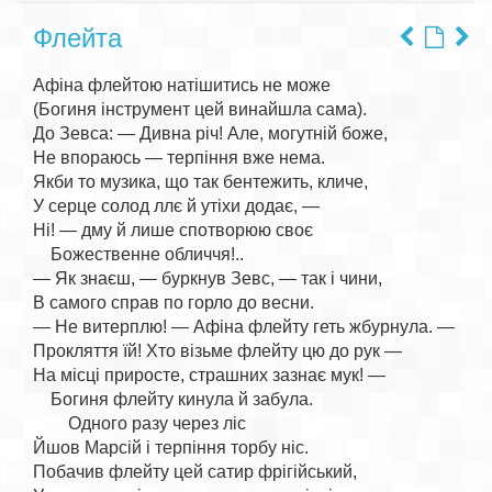
Флейта
Афіна флейтою натішитись не може

(Богиня інструмент цей винайшла сама).

До Зевса: — Дивна річ! Але, могутній боже,

Не впораюсь — терпіння вже нема.

Якби то музика, що так бентежить, кличе,

У серце солод ллє й утіхи додає, —

Ні! — дму й лише спотворюю своє

    Божественне обличчя!..

— Як знаєш, — буркнув Зевс, — так і чини,

В самого справ по горло до весни.

— Не витерплю! — Афіна флейту геть жбурнула. —

Прокляття їй! Хто візьме флейту цю до рук —

На місці приросте, страшних зазнає мук! —

    Богиня флейту кинула й забула.

        Одного разу через ліс

Йшов Марсій і терпіння торбу ніс.

Побачив флейту цей сатир фрігійський,
