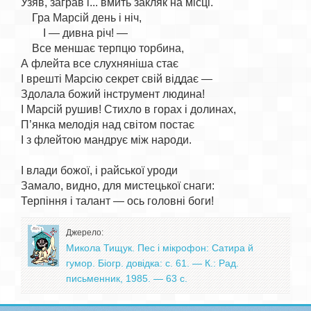
Узяв, заграв і... вмить закляк на місці.

    Гра Марсій день і ніч,

        І — дивна річ! —

    Все меншає терпцю торбина,

А флейта все слухняніша стає

І врешті Марсію секрет свій віддає —

Здолала божий інструмент людина!

І Марсій рушив! Стихло в горах і долинах,

П’янка мелодія над світом постає

І з флейтою мандрує між народи.

І влади божої, і райської уроди

Замало, видно, для мистецької снаги:

Джерело:
Микола Тищук. Пес і мікрофон: Сатира й
гумор. Біогр. довідка: с. 61. — К.: Рад.
письменник, 1985. — 63 с.