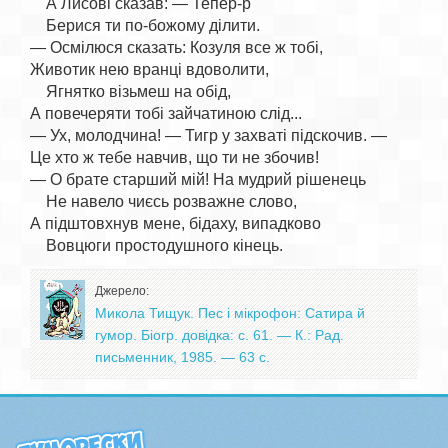
    А Лисові сказав: — Тепер-р

    Берися ти по-божому ділити.

— Осмілюся сказать: Козуля все ж тобі,

Животик нею вранці вдоволити,

    Ягнятко візьмеш на обід,

А повечеряти тобі зайчатиною слід...

— Ух, молодчина! — Тигр у захваті підскочив. —

Це хто ж тебе навчив, що ти не збочив!

— О брате старший мій! На мудрий рішенець

    Не навело чиєсь розважне слово,

А підштовхнув мене, бідаху, випадково

Джерело:
Микола Тищук. Пес і мікрофон: Сатира й
гумор. Біогр. довідка: с. 61. — К.: Рад.
письменник, 1985. — 63 с.