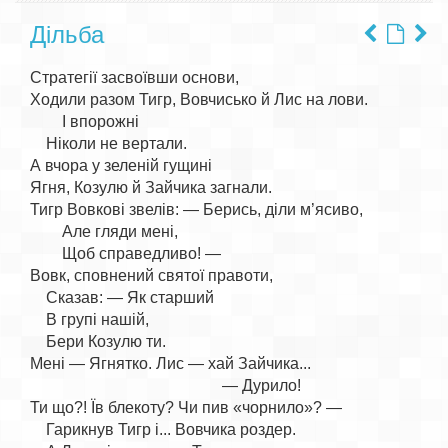
Дільба
Стратегії засвоївши основи,

Ходили разом Тигр, Вовчисько й Лис на лови.

        І впорожні

    Ніколи не вертали.

А вчора у зеленій гущині

Ягня, Козулю й Зайчика загнали.

Тигр Вовкові звелів: — Берись, діли м’ясиво,

        Але гляди мені,

        Щоб справедливо! —

Вовк, сповнений святої правоти,

    Сказав: — Як старший

    В групі нашій,

    Бери Козулю ти.

Мені — Ягнятко. Лис — хай Зайчика...

                                                — Дурило!

Ти що?! Їв блекоту? Чи пив «чорнило»? —

    Гарикнув Тигр і... Вовчика роздер.
