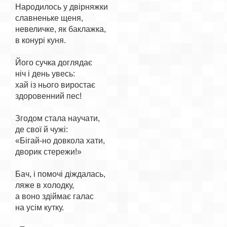
Народилось у двірняжки

славненьке щеня,

невеличке, як баклажка,

в конурі куня.

Його сучка доглядає

ніч і день увесь:

хай із нього виростає

здоровенний пес!

Згодом стала научати,

де свої й чужі:

«Бігай-но довкола хати,

дворик стережи!»

Бач, і помочі діждалась,

ляже в холодку,

а воно здіймає галас

на усім кутку.
