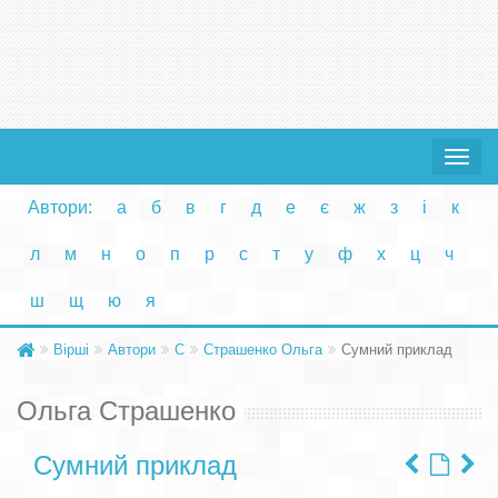
Toggle
navigat
Автори:
а
б
в
г
д
е
є
ж
з
і
к
л
м
н
о
п
р
с
т
у
ф
х
ц
ч
ш
щ
ю
я
Вірші
Автори
С
Страшенко Ольга
Сумний приклад
Ольга Страшенко
Сумний приклад