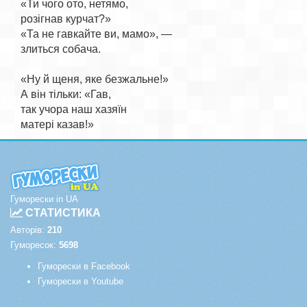
«Ти чого ото, нетямо,

розігнав курчат?»

«Та не гавкайте ви, мамо», —

злиться собача.

«Ну й щеня, яке безжальне!»

А він тільки: «Гав,

так учора наш хазяїн

Гуморески in UA
СТАТИСТИКА
Авторів:
210
Гуморесок:
5698
Гуморески в Facebook
Гуморески в Youtube