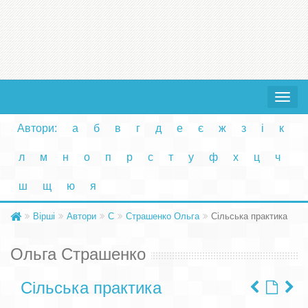
Toggle
navigat
Автори:
а
б
в
г
д
е
є
ж
з
і
к
л
м
н
о
п
р
с
т
у
ф
х
ц
ч
ш
щ
ю
я
Вірші
Автори
С
Страшенко Ольга
Сільська практика
Ольга Страшенко
Сільська практика