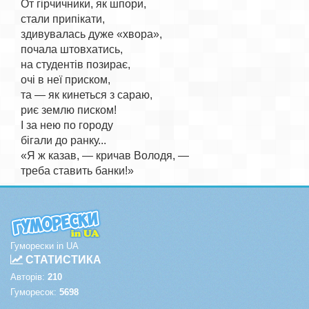
От гірчичники, як шпори,

стали припікати,

здивувалась дуже «хвора»,

почала штовхатись,

на студентів позирає,

очі в неї приском,

та — як кинеться з сараю,

риє землю писком!

І за нею по городу

бігали до ранку...

«Я ж казав, — кричав Володя, —

Гуморески in UA
СТАТИСТИКА
Авторів:
210
Гуморесок:
5698