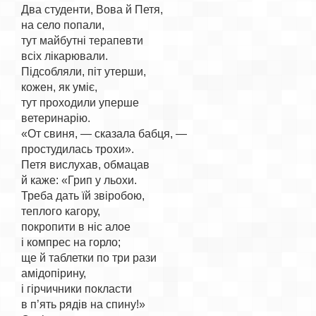
Два студенти, Вова й Петя,

на село попали,

тут майбутні терапевти

всіх лікарювали.

Підсобляли, піт утерши,

кожен, як уміє,

тут проходили уперше

ветеринарію.

«От свиня, — сказала бабця, —

простудилась трохи».

Петя вислухав, обмацав

й каже: «Грип у льохи.

Треба дать їй звіробою,

теплого кагору,

покропити в ніс алое

і компрес на горло;

ще й таблетки по три рази

амідопірину,

і гірчичники покласти

в п’ять рядів на спину!»
