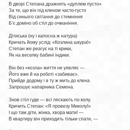
В дворі Степана дражнять «дуплем пусто»

За те, що він під кленом часто-густо

Від синього світання до стемніння

Б’є доміно об стіл до очманіння.

Дітиська (ну і капосна ж натура)

Кричать йому услід: «Козлина шкура!»

Степан же реагує на ті крики,

Як на веселку бабині індики.

Він без «козла» життя не уявляє —

Його вже й на роботі «забиває».

Прийде додому і в ту ж мить до клена

Запрошує напарника Семена.

Знов стіл гуде — всі ляскають по колу.

Кричить Степан: «Я провезу Миколу!»

І що там діти, жінка, хвора мати! —

В квартиру він приходить тільки спати, —
