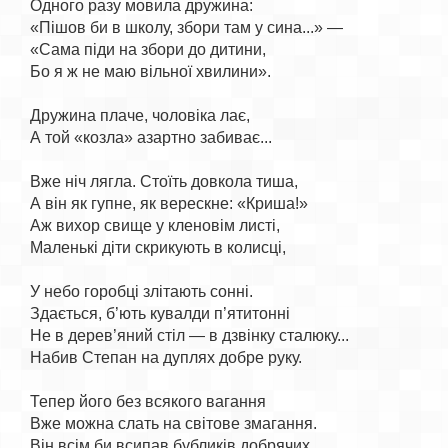
Одного разу мовила дружина:

«Пішов би в школу, збори там у сина...» —

«Сама піди на збори до дитини,

Бо я ж не маю вільної хвилини».

Дружина плаче, чоловіка лає,

А той «козла» азартно забиває...

Вже ніч лягла. Стоїть довкола тиша,

А він як гупне, як верескне: «Криша!»

Аж вихор свище у кленовім листі,

Маленькі діти скрикують в колисці,

У небо горобці злітають сонні.

Здається, б’ють кувалди п’ятитонні

Не в дерев’яний стіл — в дзвінку сталюку...

Набив Степан на дуплях добре руку.

Тепер його без всякого вагання

Вже можна слать на світове змагання.

Він всім би всипав бубликів добрячих,
