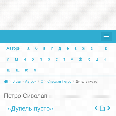
Toggle
navigat
Автори:
а
б
в
г
д
е
є
ж
з
і
к
л
м
н
о
п
р
с
т
у
ф
х
ц
ч
ш
щ
ю
я
Вірші
Автори
С
Сиволап Петро
Дупель пусто
Петро Сиволап
«Дупель пусто»