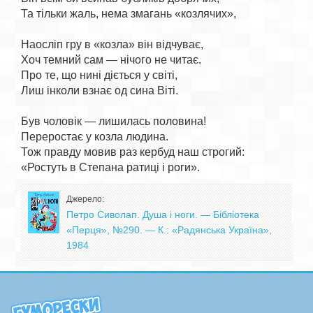
Та тільки жаль, нема змагань «козлячих»,

Наосліп гру в «козла» він відчуває,

Хоч темний сам — нічого не читає.

Про те, що нині діється у світі,

Лиш інколи взнає од сина Віті.

Був чоловік — лишилась половина!

Переростає у козла людина.

Тож правду мовив раз кербуд наш строгий:

Джерело:
Петро Сиволап. Душа і ноги. — Бібліотека
«Перця», №290. — К.: «Радянська Україна»,
1984