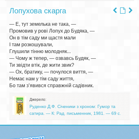
Лопухова скарга
— Е, тут земелька не така, —

Промовив у рові Лопух до Будяка, —

Он в тім саду ми щастя мали

І там розкошували,

Глушили тінню молодняк...

— Чому ж тепер, — озвавсь Будяк, —

Ти звідти втік, де жити звик?

— Ох, братику, — почулося виття, —

Немає нам у тім саду життя,

Джерело:
Руденко Д.Ф. Січеники з хроном: Гумор та
сатира. — К: Рад. письменник, 1981. — 69 с.