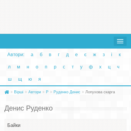
Toggle
navigat
Автори:
а
б
в
г
д
е
є
ж
з
і
к
л
м
н
о
п
р
с
т
у
ф
х
ц
ч
ш
щ
ю
я
Вірші
Автори
Р
Руденко Денис
Лопухова скарга
Денис Руденко
Байки