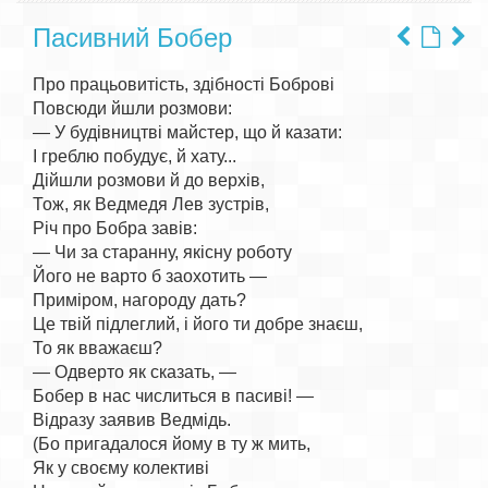
Пасивний Бобер
Про працьовитість, здібності Боброві

Повсюди йшли розмови:

— У будівництві майстер, що й казати:

І греблю побудує, й хату...

Дійшли розмови й до верхів,

Тож, як Ведмедя Лев зустрів,

Річ про Бобра завів:

— Чи за старанну, якісну роботу

Його не варто б заохотить —

Приміром, нагороду дать?

Це твій підлеглий, і його ти добре знаєш,

То як вважаєш?

— Одверто як сказать, —

Бобер в нас числиться в пасиві! —

Відразу заявив Ведмідь.

(Бо пригадалося йому в ту ж мить,

Як у своєму колективі
