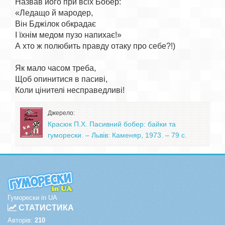
Назвав його при всіх Бобер:

«Ледащо й мародер,

Він Бджілок обкрадає

І їхнім медом пузо напихає!»

А хто ж полюбить правду отаку про себе?!)

Як мало часом треба,

Щоб опинитися в пасиві,

Джерело:
Красюк П.Х. Пасивний бобер: байки та
гуморески. – Львів: Каменяр, 1973. – 79 с.
Гуморески in UA
СТАТИСТИКА
Авторів:
210