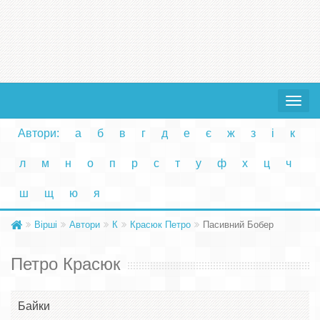
Toggle
navigat
Автори:
а
б
в
г
д
е
є
ж
з
і
к
л
м
н
о
п
р
с
т
у
ф
х
ц
ч
ш
щ
ю
я
Вірші
Автори
К
Красюк Петро
Пасивний Бобер
Петро Красюк
Байки